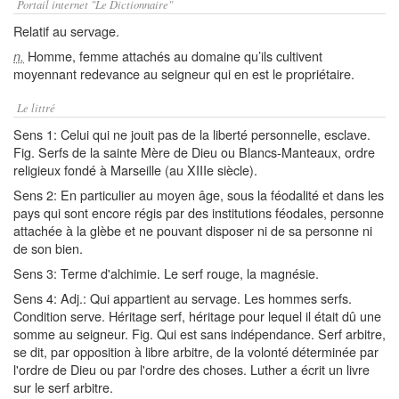
Portail internet "Le Dictionnaire"
Relatif au servage.
Homme, femme attachés au domaine qu’ils cultivent
n.
moyennant redevance au seigneur qui en est le propriétaire.
Le littré
Sens 1: Celui qui ne jouit pas de la liberté personnelle, esclave.
Fig. Serfs de la sainte Mère de Dieu ou Blancs-Manteaux, ordre
religieux fondé à Marseille (au XIIIe siècle).
Sens 2: En particulier au moyen âge, sous la féodalité et dans les
pays qui sont encore régis par des institutions féodales, personne
attachée à la glèbe et ne pouvant disposer ni de sa personne ni
de son bien.
Sens 3: Terme d'alchimie. Le serf rouge, la magnésie.
Sens 4: Adj.: Qui appartient au servage. Les hommes serfs.
Condition serve. Héritage serf, héritage pour lequel il était dû une
somme au seigneur. Fig. Qui est sans indépendance. Serf arbitre,
se dit, par opposition à libre arbitre, de la volonté déterminée par
l'ordre de Dieu ou par l'ordre des choses. Luther a écrit un livre
sur le serf arbitre.