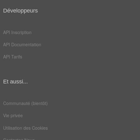
patricienne
Développeurs
Champ Lexical
(41)
API Inscription
Mots liés par leur sémantique
API Documentation
bête
tsar
API Tarifs
ahuri
glèbe
ilote
libre
Et aussi...
noble
serve
ahurir
captif
Communauté (bientôt)
corvée
féodal
Vie privée
paysan
statut
Utilisation des Cookies
vassal
attache
Contactez Nous