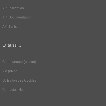
folio
fours
API Inscription
juges
mails
API Documentation
mufti
pence
API Tarifs
pieds
punie
scies
toise
Et aussi...
vingt
absent
amende
annees
Communauté (bientôt)
ballet
chiots
Vie privée
cyprès
dopage
Utilisation des Cookies
espion
fermes
Contactez Nous
francs
gendre
gisant
heures