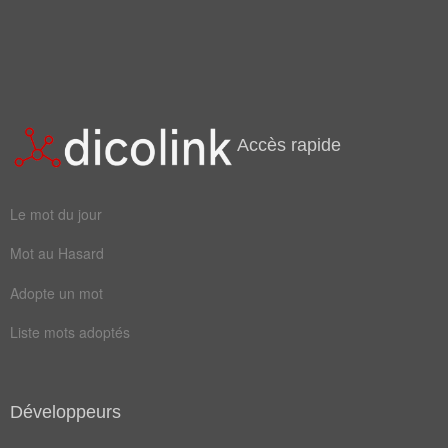
Mots liés par leur sémantique
ans
dix
lie
van
cinq
deco
Accès rapide
huit
mali
mois
onze
Le mot du jour
rapt
sept
Mot au Hasard
tues
amant
Adopte un mot
barra
brûlé
Liste mots adoptés
crows
décès
demie
douze
Développeurs
drone
écope