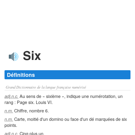
Six
Définitions
Grand Dictionnaire de la langue française numérisé
Au sens de « sixième », indique une numérotation, un
adj.n.c.
rang : Page six. Louis VI.
Chiffre, nombre 6.
n.m.
Carte, moitié d'un domino ou face d'un dé marquées de six
n.m.
points.
Cinq plus un.
adj.n.c.