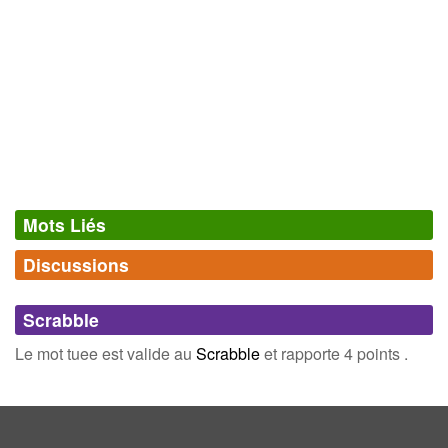
Mots Liés
Discussions
Synonymes
(11)
Comments (0)
Mots avec la même signification
Scrabble
mort
crevé
Connectez-vous
inscrivez-vous
Le mot tuee est valide au
Scrabble
et rapporte 4 points .
tombe
décédé
disparu
execute