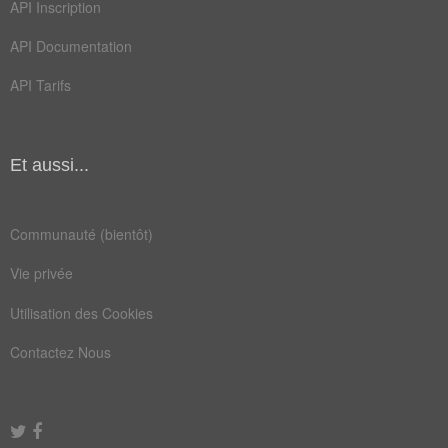
API Inscription
fillette
inanimee
API Documentation
tragédie
adolescente
API Tarifs
assassinee
centaines
malheureuse
meurtrier
Et aussi...
personnes
trepassee
Communauté (bientôt)
Vie privée
Utilisation des Cookies
Contactez Nous