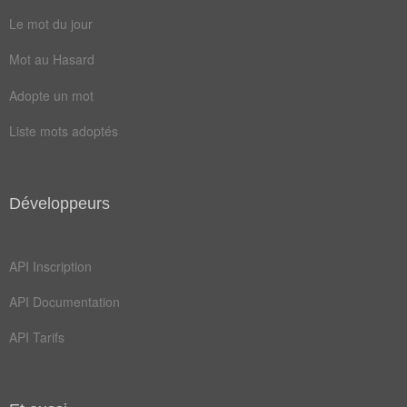
marne
roche
Le mot du jour
brique
cendre
Mot au Hasard
tendre
volcan
Adopte un mot
basalte
cratère
Liste mots adoptés
diorite
samnite
syénite
calcaire
Développeurs
cheminée
éruption
basaltique
magmatique
API Inscription
travertin
volcanique
API Documentation
volcanisme
API Tarifs