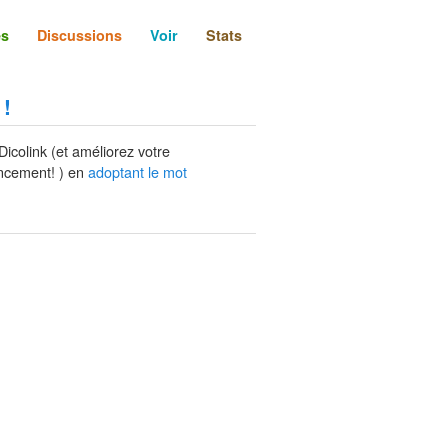
és
Discussions
Voir
Stats
 !
Dicolink (et améliorez votre
ncement! ) en
adoptant le mot