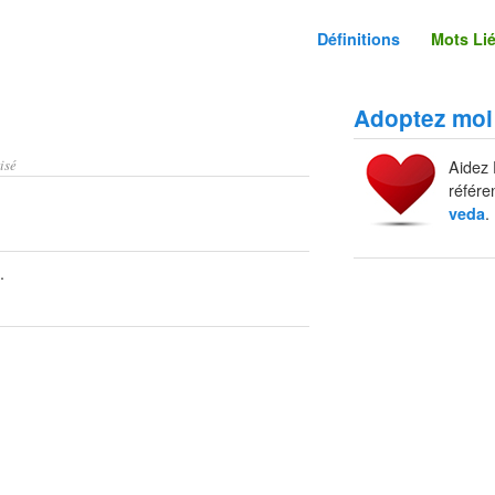
Définitions
Mots Li
Adoptez moi
isé
Aidez 
référe
.
veda
.