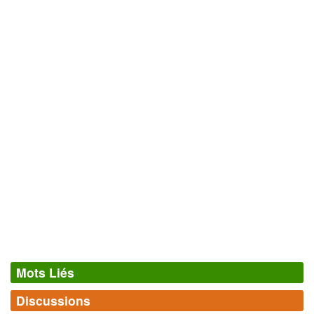
Mots Liés
Discussions
Synonymes
(4)