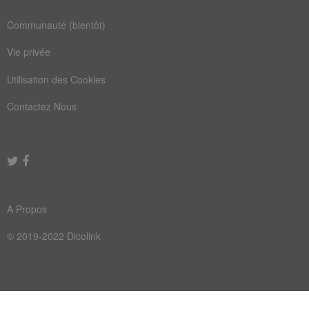
équipe
maison
Communauté (bientôt)
monter
pilier
Vie privée
ramper
rapide
Utilisation des Cookies
rikiki
trajet
Contactez Nous
treuil
couloir
édifice
hauteur
incline
liftier
lifting
nacelle
A Propos
parking
servant
© 2019-2022 Dicolink
station
analogue
appareil
bâtiment
building
échafaud