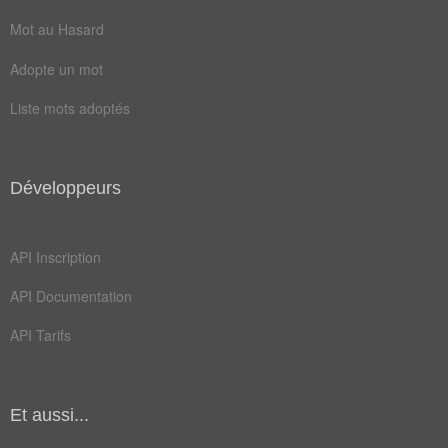
cage
fixe
Mot au Hasard
hall
lift
Adopte un mot
pont
quai
Liste mots adoptés
badge
câble
carte
doter
Développeurs
étage
gaine
levée
lever
API Inscription
malle
monte
API Documentation
panne
porte
API Tarifs
vérin
appuye
bouton
bureau
Et aussi...
cabine
desire