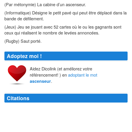
(Par métonymie) La cabine d’un ascenseur.
(Informatique) Désigne le petit pavé qui peut être déplacé dans la
bande de défilement.
(Jeux) Jeu se jouant avec 52 cartes où le ou les gagnants sont
ceux qui réalisent le nombre de levées annoncées.
(Rugby) Saut porté.
Adoptez moi !
Aidez Dicolink (et améliorez votre
référencement! ) en
adoptant le mot
.
ascenseur
Citations
Et Narcense s'éleva dans l'
ascenseur
, s'interrogeant sur l'avenir qui
s'annonçait.
Raymond Queneau