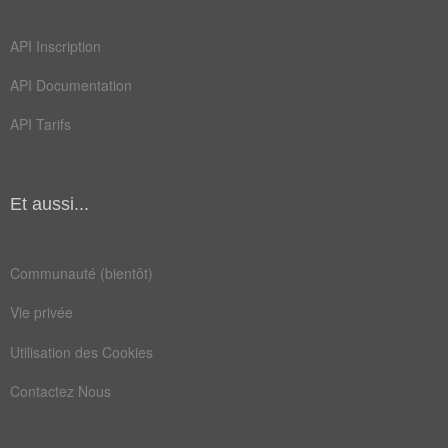
mesure
quarts
API Inscription
saules
tweets
API Documentation
bouleau
calcule
API Tarifs
déprise
échappé
eveille
frisson
Et aussi...
mesurer
théâtre
velours
volonté
Communauté (bientôt)
dentelle
finances
Vie privée
humilier
longueur
Utilisation des Cookies
ruisseau
tailleur
Contactez Nous
trembles
continuité