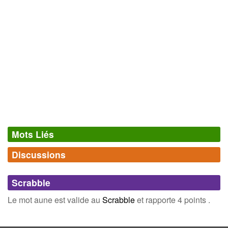
François-Michel Pesenti
Mots Liés
Discussions
Synonymes
(1)
Comments (0)
Mots avec la même signification
Scrabble
aunée
Connectez-vous
inscrivez-vous
Le mot aune est valide au
Scrabble
et rapporte 4 points .