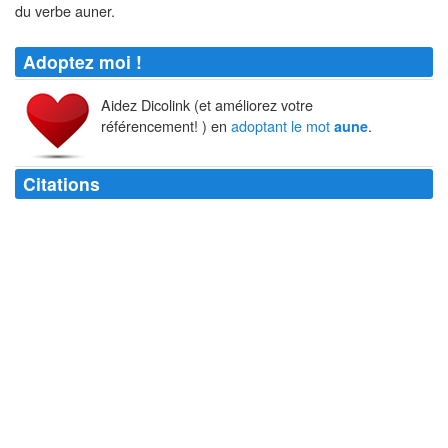
du verbe auner.
Adoptez moi !
Aidez Dicolink (et améliorez votre
référencement! ) en
adoptant le mot
.
aune
Citations
Les yeux écarquillés et tirant une langue d'une
aune
, stupide.
Anatole France
Ni les hommes, ni leurs vies ne se mesurent à l'
aune
.
Michel Eyquem de Montaigne
Aune
, ciseaux ne font l'art du tailleur.
Lu Yu
Le théâtre, c'est le temps que chacun s'octroie pour se mesurer à l'
aune
de l'autre.