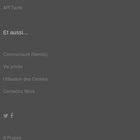
accore
bateau
API Tarifs
ecueil
étayer
pilier
boisage
Et aussi...
défense
étançon
misaine
pataras
Communauté (bientôt)
secours
soutien
Vie privée
support
voilier
Utilisation des Cookies
béquille
champion
Contactez Nous
gréement
accoudoir
assistance
auxiliaire
contrefort
défenseur
épaulement
étrésillon
A Propos