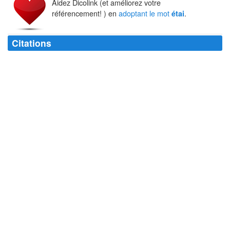
Aidez Dicolink (et améliorez votre
référencement! ) en
adoptant le mot
.
étai
Citations
Au reste je remarquai bientôt de combien peu de haine du laid s'
étayait
mon amour du beau.
André Gide