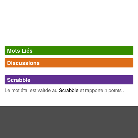
Mots Liés
Discussions
Synonymes
(17)
Comments (0)
Mots avec la même signification
Scrabble
tin
calé
Connectez-vous
inscrivez-vous
Le mot étai est valide au
Scrabble
et rapporte 4 points .
coin
appui
accore
pilier
boisage
étançon
habitué
pointal