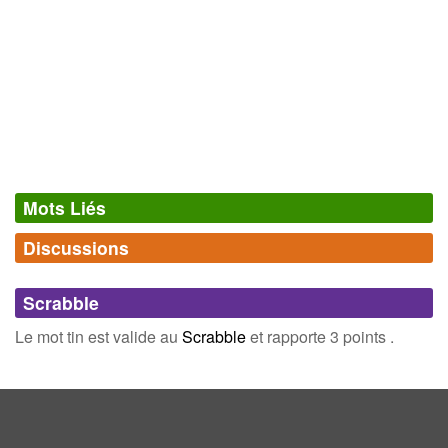
Mots Liés
Discussions
Synonymes
(6)
Comments (0)
Mots avec la même signification
Scrabble
calé
étai
Connectez-vous
inscrivez-vous
Le mot tin est valide au
Scrabble
et rapporte 3 points .
accore
billot
béquille
chantier