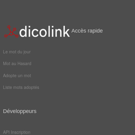
Champ Lexical
(15)
Mots liés par leur sémantique
bois
calé
Accès rapide
étai
trou
canne
flûte
Le mot du jour
tenir
billot
Mot au Hasard
navire
étançon
Adopte un mot
soutien
support
Liste mots adoptés
béquille
homophobie
irlandaise
Développeurs
API Inscription