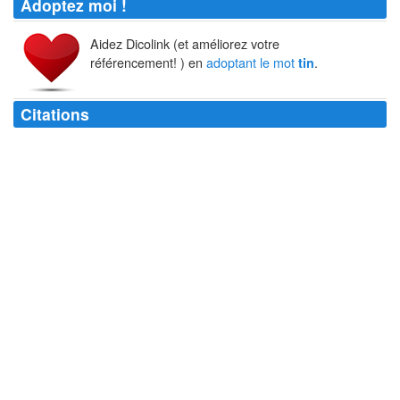
Adoptez moi !
Aidez Dicolink (et améliorez votre
référencement! ) en
adoptant le mot
.
tin
Citations
Je me
tins
pour dit qu'il fallait absolument nous débarrasser d'un si
fastidieux personnage.
Alain René Lesage