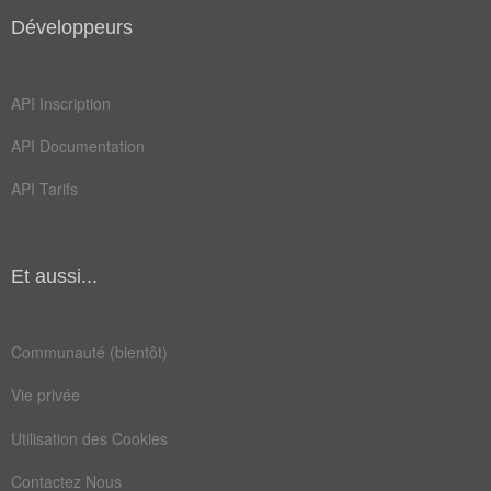
Champ Lexical
(194)
Développeurs
Mots liés par leur sémantique
cap
mât
API Inscription
mer
nef
API Documentation
bord
calé
API Tarifs
cape
cote
dock
fret
Et aussi...
gîte
lest
loch
pont
Communauté (bientôt)
port
rade
Vie privée
agrès
ancre
Utilisation des Cookies
armer
barre
Contactez Nous