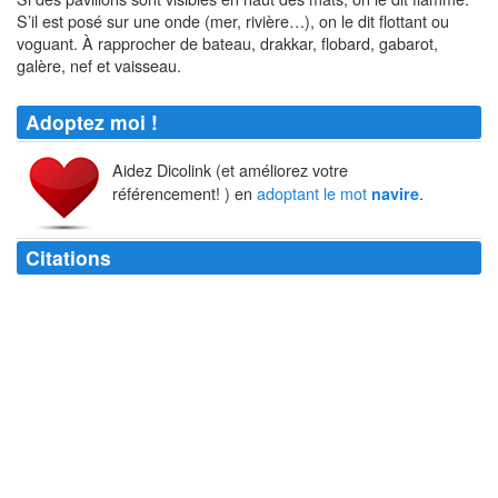
S’il est posé sur une onde (mer, rivière…), on le dit flottant ou
voguant. À rapprocher de bateau, drakkar, flobard, gabarot,
galère, nef et vaisseau.
Adoptez moi !
Aidez Dicolink (et améliorez votre
référencement! ) en
adoptant le mot
.
navire
Citations
Il ne faut pas lier un
navire
à une seule ancre, ni une vie à un seul
espoir.
Epictète
Les femmes ont toujours aimé le
navire
mieux que le pilote.
Jean Giraudoux
Le
navire
roulait sous un ciel sans nuages, - Comme un ange enivré de
soleil radieux.