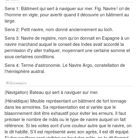
Sens 1: Bâtiment qui sert à naviguer sur mer. Fig. Navire ! cri de
l'homme en vigie, pour avertir quand il découvre un bâtiment au
large.
Sens 2: Petit navire, nom donné anciennement au loch.
Sens 3: Navire de registre, nom qu'on donnait en Espagne à un
navire marchand auquel le conseil des Indes avait accordé la
permission d'y aller trafiquer, moyennant une certaine somme et
sous certaines conditions.
Sens 4: Terme d'astronomie. Le Navire Argo, constellation de
l'hémisphère austral.
Wiktionnaire
(Navigation) Bateau qui sert à naviguer sur mer.
(Héraldique) Meuble représentant un bâtiment de fort tonnage
dans les armoiries. Sa représentation est si variée que le
blasonnement doit être exhaustif pour éviter les erreurs. Il faut
préciser le nombre de mâts ou le type de navire auquel on fait
référence. Si les voiles sont d’une couleur autre que le navire, on
le dit habillé. S’il est représenté avec son agrès, il est dit équipé.
Si des pavillons sont visibles en haut des mâts, on le dit flammé.