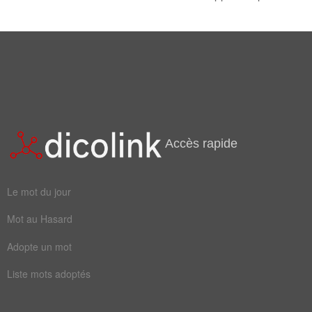
cargo
sloop
Sylvain Tesson
Dans la chaloupe s'amoncelaient des tonnelets, destinés à renouveler
yacht
bateau
l'aiguade du
navire
.
jonque
rafiot
Michel Tournier
vapeur
batelet
caraque
drakkar
steamer
bâtiment
Accès rapide
caboteur
croiseur
Le mot du jour
felouque
paquebot
Mot au Hasard
vaisseau
caravelle
Adopte un mot
embarcation
submersible
Liste mots adoptés
transatlantique