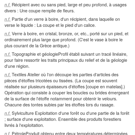
Récipient avec ou sans pied, large et peu profond, à usages
n.f.
divers : Une coupe remplie de fleurs.
Partie d'un verre à boire, d'un récipient, dans laquelle on
n.f.
verse le liquide : La coupe et le pied d'un calice.
Verre à boire, en cristal, bronze, or, etc., porté sur un pied, et
n.f.
ordinairement plus large que profond. (C'est le vase à boire le
plus courant de la Grèce antique.)
Topographie et géologieProfil établi suivant un tracé linéaire,
n.f.
pour faire ressortir les traits principaux du relief et de la géologie
d'une région.
Textiles Atelier où l'on découpe les parties d'articles des
n.f.
pièces d'étoffes tricotées ou tissées. (La coupe est souvent
réalisée sur plusieurs épaisseurs d'étoffes [coupe en matelas].)
Opération qui consiste à couper les boucles ou brides émergeant
de la surface de l'étoffe notamment pour obtenir le velours.
Chacune des tontes subies par les étoffes lors du rasage.
Sylviculture Exploitation d'une forêt ou d'une partie de la forêt
n.f.
; surface d'une exploitation. Ensemble des produits forestiers
livrés à l'exploitation.
PétroleProduit obtenu entre deux températures déterminées
n.f.