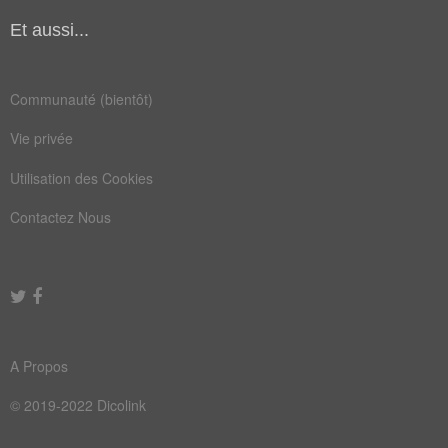
Coupe usée
coupe dont l'exploitation et la vidange sont
Et aussi...
terminées.
Champ Lexical
(209)
Mots liés par leur sémantique
Communauté (bientôt)
âme
bol
Vie privée
but
jeu
Utilisation des Cookies
lai
ski
Contactez Nous
tir
vin
afro
club
cote
euro
lame
lion
A Propos
part
pelé
© 2019-2022 Dicolink
rang
scie