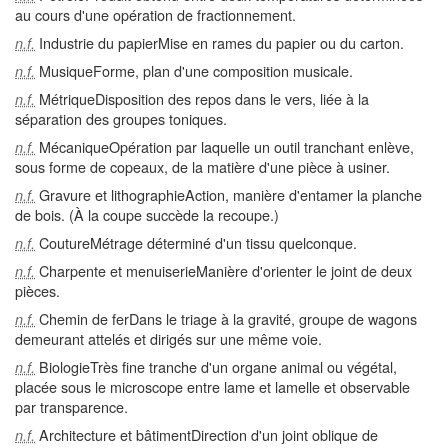
au cours d'une opération de fractionnement.
Industrie du papierMise en rames du papier ou du carton.
n.f.
MusiqueForme, plan d'une composition musicale.
n.f.
MétriqueDisposition des repos dans le vers, liée à la
n.f.
séparation des groupes toniques.
MécaniqueOpération par laquelle un outil tranchant enlève,
n.f.
sous forme de copeaux, de la matière d'une pièce à usiner.
Gravure et lithographieAction, manière d'entamer la planche
n.f.
de bois. (À la coupe succède la recoupe.)
CoutureMétrage déterminé d'un tissu quelconque.
n.f.
Charpente et menuiserieManière d'orienter le joint de deux
n.f.
pièces.
Chemin de ferDans le triage à la gravité, groupe de wagons
n.f.
demeurant attelés et dirigés sur une même voie.
BiologieTrès fine tranche d'un organe animal ou végétal,
n.f.
placée sous le microscope entre lame et lamelle et observable
par transparence.
Architecture et bâtimentDirection d'un joint oblique de
n.f.