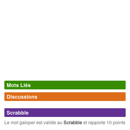
Mots Liés
Discussions
Synonymes
(9)
Comments (0)
Mots avec la même signification
Scrabble
aller
bondir
Connectez-vous
inscrivez-vous
Le mot galoper est valide au
Scrabble
et rapporte 10 points
courir
foncer
.