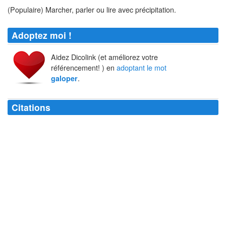
(Populaire) Marcher, parler ou lire avec précipitation.
Adoptez moi !
Aidez Dicolink (et améliorez votre
référencement! ) en
adoptant le mot
.
galoper
Citations
Chassez le naturel, il revient au
galop
.
Destouches
Je vis arriver nos deux régiments d'artillerie dans un
galop
apocalyptique.
Pierre Drieu La Rochelle