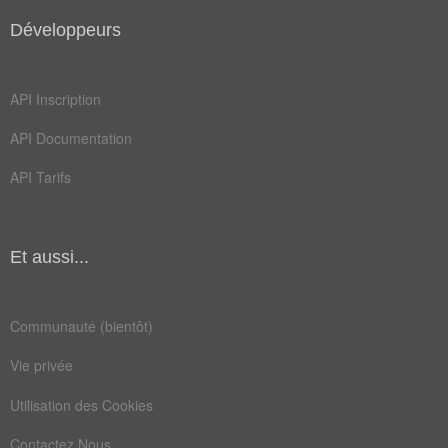
bondir
cheval
Développeurs
courir
foncer
rouler
cavaler
API Inscription
détaler
pédaler
API Documentation
trotter
cavalier
API Tarifs
décamper
pourchasser
poursuivre
Et aussi...
Communauté (bientôt)
Vie privée
Utilisation des Cookies
Contactez Nous