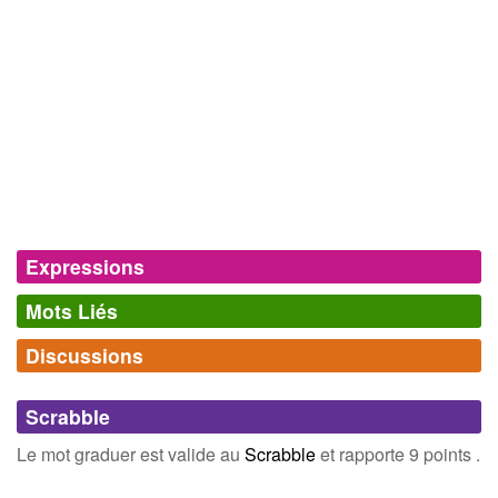
Expressions
Mots Liés
Graduer une droite
D
,
définir une graduation sur D.
Discussions
Synonymes
(7)
Comments (0)
Mots avec la même signification
Scrabble
diviser
nuancer
Connectez-vous
inscrivez-vous
Le mot graduer est valide au
Scrabble
et rapporte 9 points .
accroître
augmenter