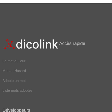
échelonner
hiérarchiser
séquencer
Champ Lexical
(16)
Mots liés par leur sémantique
Accès rapide
grade
étager
étaler
agencer
Le mot du jour
classer
diviser
Mot au Hasard
espacer
ordonner
Adopte un mot
répartir
augmenter
Liste mots adoptés
distribuer
échelonner
hiérarchiser
organiser
Développeurs