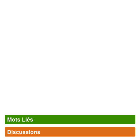
Mots Liés
Discussions
Synonymes
(1)