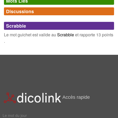
Mots Liés
À guichets fermés
en ayant vendu toutes les places au moment
Discussions
où commence la représentation, le concert.
Synonymes
(10)
Guichet automatique de banques (G.A.B.)
ordinateur placé dans
Comments (0)
Mots avec la même signification
un lieu public (souvent en façade d'un établissement de crédit)
Scrabble
permettant à un client, grâce à l'utilisation d'une carte bancaire,
judas
porte
Connectez-vous
inscrivez-vous
d'effectuer un certain nombre d'opérations sur son compte.
Le mot guichet est valide au
Scrabble
et rapporte 13 points
Scie à guichet
égoïne très étroite, employée pour le
bureau
cagibi
.
chantournage.
caisse
office
station
officine
ouverture
succursale
Champ Lexical
(56)
Accès rapide
Mots liés par leur sémantique
baie
jour
Le mot du jour
achat
balle