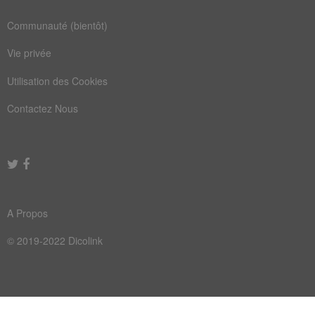
cricket
croisee
Communauté (bientôt)
croiser
déposer
Vie privée
fenêtre
lucarne
Utilisation des Cookies
lunette
remplir
Contactez Nous
automate
bancaire
boutique
comptoir
corridor
grillage
paiement
vasistas
A Propos
visiteur
automatique
© 2019-2022 Dicolink
billetterie
bordereau
concierge
embarquement
guichetier
hygiaphone