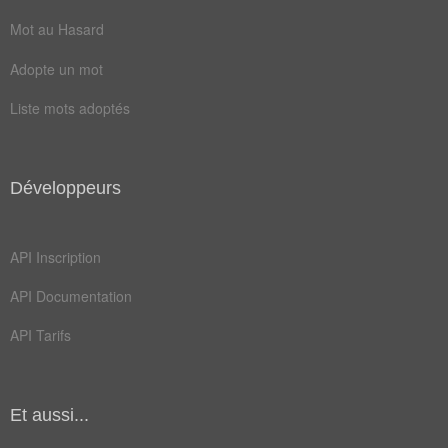
Mot au Hasard
batte
ferme
Adopte un mot
gares
geôle
Liste mots adoptés
judas
pitch
salle
vente
agence
banque
Développeurs
billet
caisse
API Inscription
course
grille
API Documentation
hublot
ouvert
API Tarifs
sabord
ticket
adverse
attente
batteur
concert
Et aussi...