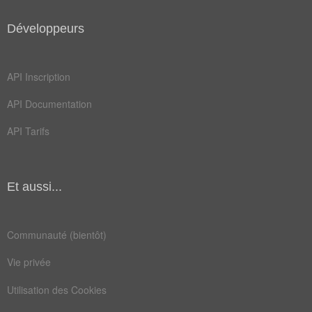
pont
quai
Développeurs
rive
allée
berge
canal
API Inscription
gagna
ligne
API Documentation
plage
raser
API Tarifs
seine
arreta
avenue
border
Et aussi...
chemin
devras
grille
passer
Communauté (bientôt)
ruelle
tamise
Vie privée
côtoyer
coulait
Utilisation des Cookies
couloir
lisière