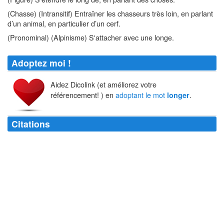
(Chasse) (Intransitif) Entraîner les chasseurs très loin, en parlant
d’un animal, en particulier d’un cerf.
(Pronominal) (Alpinisme) S'attacher avec une longe.
Adoptez moi !
Aidez Dicolink (et améliorez votre
référencement! ) en
adoptant le mot
.
longer
Citations
Je déteste l'émotion ; c'est trop
long
, beaucoup plus
long
que la joie et
le rire.
Jules Renard
Que c'est
long
à venir, une civilisation ! Que c'est
long
à crever !
Andrée Maillet
L'éternité, c'est
long
...surtout vers la fin.