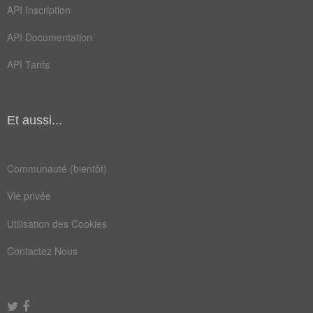
onze
sept
API Inscription
ainee
année
API Documentation
cycle
derby
API Tarifs
douze
doyen
durée
étape
Et aussi...
euros
hiver
kilos
mille
Communauté (bientôt)
passe
perit
Vie privée
règne
seize
Utilisation des Cookies
siège
temps
Contactez Nous
vingt
amende
annuel
datent