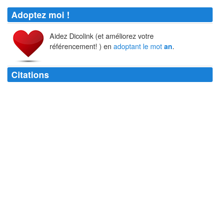
Adoptez moi !
Aidez Dicolink (et améliorez votre
référencement! ) en
adoptant le mot
.
an
Citations
On patiente un
an
, deux
ans
, sept
ans
, huit
ans
et on explose.
Paul Fournel
L'homme a un
an
de plus chaque année, et la femme tous les trois
ans
seulement.
Maurice Donnay
Après la mort de mon frère River, ma vie s'est arrêtée. Il m'a fallu plus
d'un
an
pour me reprendre en main.
Joaquin Phoenix
Celui qui meurt cette année en est quitte pour l'
an
prochain.