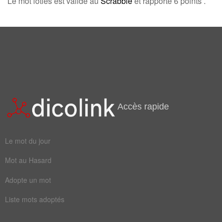
Le mot loties est valide au
Scrabble
et rapporte 6 points .
pourvu
partage
Champ Lexical
(4)
Mots liés par leur sémantique
mal
mieux
patin
patinoire
Accès rapide
Le mot du jour
Mot au Hasard
Adopte un mot
Liste mots adoptés