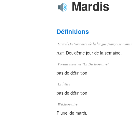
Mardis
Définitions
Grand Dictionnaire de la langue française numér
Deuxième jour de la semaine.
n.m.
Portail internet "Le Dictionnaire"
pas de définition
Le littré
pas de définition
Wiktionnaire
Pluriel de mardi.