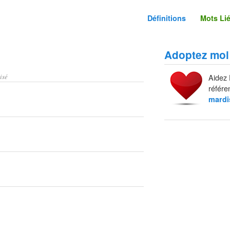
Définitions
Mots Li
Adoptez moi
isé
Aidez 
référe
mardi