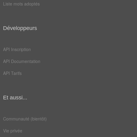
Liste mots adoptés
dîner
dogue
dormi
garde
Développeurs
gelee
givre
heure
jeudi
API Inscription
lever
leves
API Documentation
lundi
mardi
API Tarifs
messe
prime
radio
repas
Et aussi...
rosée
temps
train
allant
Communauté (bientôt)
aurore
bourru
Vie privée