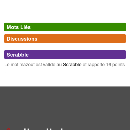
Mots Liés
Discussions
Synonymes
(9)
Comments (0)
Mots avec la même signification
Scrabble
vin
fuel
Connectez-vous
inscrivez-vous
Le mot mazout est valide au
Scrabble
et rapporte 16 points
fioul
huile
.
gasoil
gazole
naphte
pétrole
combustible
Champ Lexical
(32)