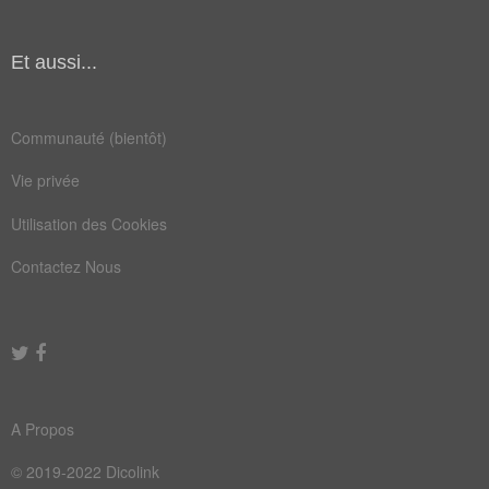
incendie
kérosène
canalisation
carburant
Et aussi...
chaudière
chauffage
Communauté (bientôt)
combustible
électricité
Vie privée
hydrocarbure
propulsion
Utilisation des Cookies
Contactez Nous
A Propos
© 2019-2022 Dicolink