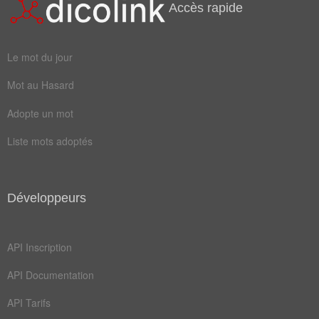
Accès rapide
Mots liés par leur sémantique
gaz
cola
Le mot du jour
cuve
fuel
Mot au Hasard
fioul
fumée
Adopte un mot
huile
poêle
Liste mots adoptés
tonne
bitume
diesel
gasoil
gazole
naphte
Développeurs
résidu
brûleur
API Inscription
charbon
chauffe
API Documentation
essence
goudron
API Tarifs
pétrole
cercueil