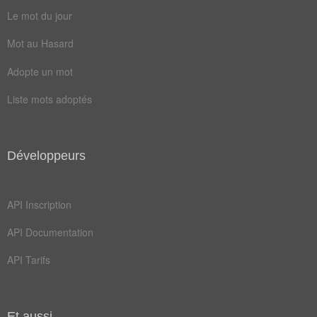
balle
bonus
Le mot du jour
bourg
chaos
Mot au Hasard
cohue
essai
Adopte un mot
foule
grêle
Liste mots adoptés
liant
lilas
lutte
rouet
Développeurs
ruant
rugby
smash
ailier
API Inscription
alcade
arbois
API Documentation
ballon
baroud
API Tarifs
combat
commet
degats
fatras
Et aussi...