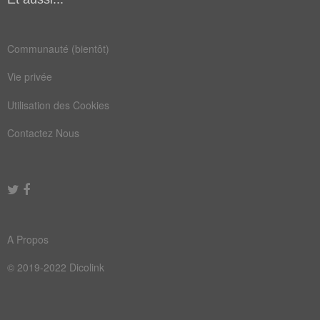
locaux
metres
moulin
percée
Communauté (bientôt)
pilier
renvoi
Vie privée
rouges
sirène
Utilisation des Cookies
touche
vannes
Contactez Nous
affaire
aplatir
arbitre
arrière
attaque
bagarre
bayonne
castres
A Propos
choisie
civière
© 2019-2022 Dicolink
conflit
confuse
ecroule
flexion