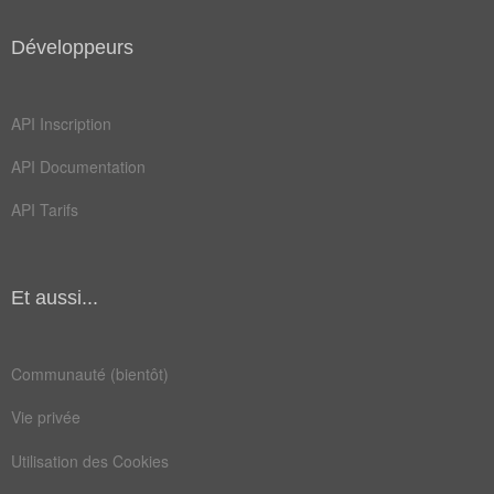
tube
bulbe
Développeurs
noyau
sagou
somme
sucer
API Inscription
tissu
tronc
API Documentation
anémie
artère
API Tarifs
cavité
centre
écorce
greffe
Et aussi...
lésion
malade
muscle
organe
Communauté (bientôt)
plante
pourri
Vie privée
rachis
racine
Utilisation des Cookies
spinal
sureau