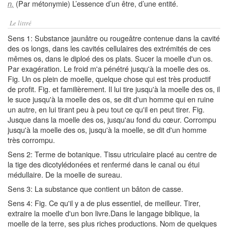
(Par métonymie) L’essence d’un être, d’une entité.
n.
Le littré
Sens 1: Substance jaunâtre ou rougeâtre contenue dans la cavité
des os longs, dans les cavités cellulaires des extrémités de ces
mêmes os, dans le diploé des os plats. Sucer la moelle d'un os.
Par exagération. Le froid m'a pénétré jusqu'à la moelle des os.
Fig. Un os plein de moelle, quelque chose qui est très productif
de profit. Fig. et familièrement. Il lui tire jusqu'à la moelle des os, il
le suce jusqu'à la moelle des os, se dit d'un homme qui en ruine
un autre, en lui tirant peu à peu tout ce qu'il en peut tirer. Fig.
Jusque dans la moelle des os, jusqu'au fond du cœur. Corrompu
jusqu'à la moelle des os, jusqu'à la moelle, se dit d'un homme
très corrompu.
Sens 2: Terme de botanique. Tissu utriculaire placé au centre de
la tige des dicotylédonées et renfermé dans le canal ou étui
médullaire. De la moelle de sureau.
Sens 3: La substance que contient un bâton de casse.
Sens 4: Fig. Ce qu'il y a de plus essentiel, de meilleur. Tirer,
extraire la moelle d'un bon livre.Dans le langage biblique, la
moelle de la terre, ses plus riches productions. Nom de quelques