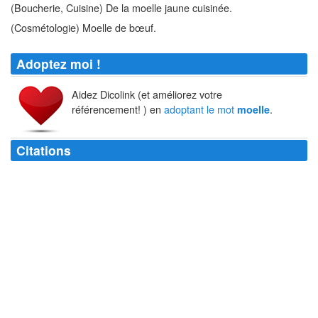
(Boucherie, Cuisine) De la moelle jaune cuisinée.
(Cosmétologie) Moelle de bœuf.
Adoptez moi !
Aidez Dicolink (et améliorez votre
référencement! ) en
adoptant le mot
.
moelle
Citations
Rompre l'os et sucer la substantifique
moelle
.
François Rabelais
Quand tout sera mort, avec des brins de
moelle
de sureau et des débris
de pot de chambre l'imagination rebâtira des mondes.
Gustave Flaubert
La patience est la
moelle
de la charité.
sainte Catherine de Sienne