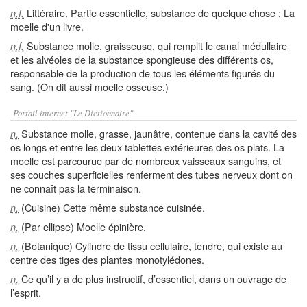
Littéraire. Partie essentielle, substance de quelque chose : La
n.f.
moelle d'un livre.
Substance molle, graisseuse, qui remplit le canal médullaire
n.f.
et les alvéoles de la substance spongieuse des différents os,
responsable de la production de tous les éléments figurés du
sang. (On dit aussi moelle osseuse.)
Portail internet "Le Dictionnaire"
Substance molle, grasse, jaunâtre, contenue dans la cavité des
n.
os longs et entre les deux tablettes extérieures des os plats. La
moelle est parcourue par de nombreux vaisseaux sanguins, et
ses couches superficielles renferment des tubes nerveux dont on
ne connaît pas la terminaison.
(Cuisine) Cette même substance cuisinée.
n.
(Par ellipse) Moelle épinière.
n.
(Botanique) Cylindre de tissu cellulaire, tendre, qui existe au
n.
centre des tiges des plantes monotylédones.
Ce qu’il y a de plus instructif, d’essentiel, dans un ouvrage de
n.
l’esprit.