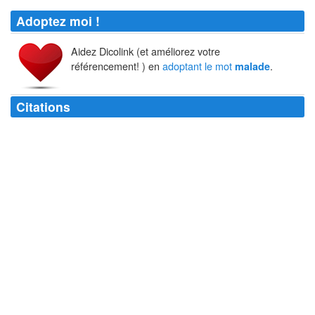
Adoptez moi !
Aidez Dicolink (et améliorez votre
référencement! ) en
adoptant le mot
.
malade
Citations
Malade
: Pour remonter le moral d'un
malade
, rire de son affection et
nier ses souffrances.
Gustave Flaubert
Et lorsque le
malade
aime sa
maladie
, - Qu'il a peine à souffrir que l'on
y remédie !
Pierre Corneille
Etre
malade
d'une
maladie
ou bien des médicaments.
Georg Christoph Lichtenberg
Malgré toutes les tentations contraires, nous devons travailler à la
conservation du
malade
.