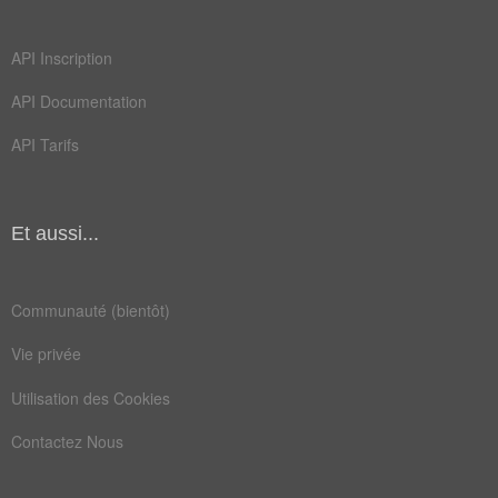
valétudinaire
API Inscription
Antonymes
(5)
API Documentation
Mots avec la signification contraire
API Tarifs
sain
dispos
normal
vendeur
Et aussi...
marchand
Communauté (bientôt)
Champ Lexical
(237)
Vie privée
Mots liés par leur sémantique
Utilisation des Cookies
âge
fou
Contactez Nous
cure
lits
rein
sain