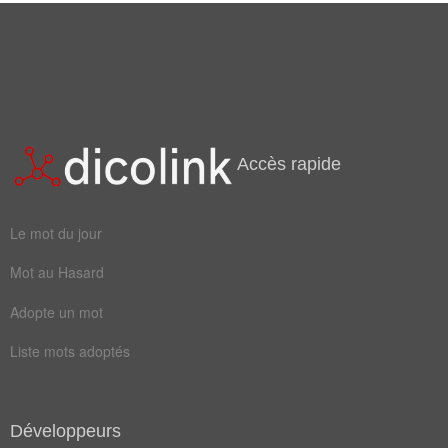
piqué
toque
Johann Wolfgang von Goethe
vicie
cinglé
client
galeux
timbre
anormal
derange
fatigue
Accès rapide
lépreux
maladif
Le mot du jour
malsain
morbide
Mot au Hasard
patient
égrotant
Adopte un mot
lepreuse
patraque
Liste mots adoptés
adjudicataire
cacochyme
fanatique
scrofuleux
souffrant
souffreteux
Développeurs