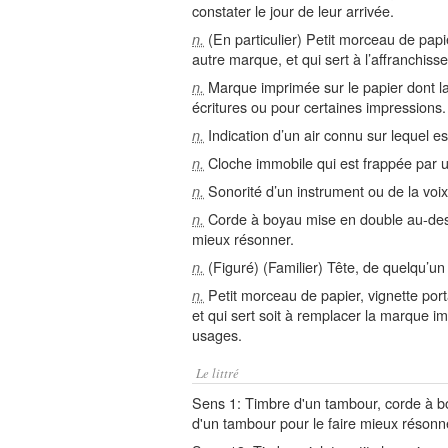
constater le jour de leur arrivée.
(En particulier) Petit morceau de papie
n.
autre marque, et qui sert à l’affranchis
Marque imprimée sur le papier dont la 
n.
écritures ou pour certaines impressions.
Indication d’un air connu sur lequel 
n.
Cloche immobile qui est frappée par u
n.
Sonorité d’un instrument ou de la voix
n.
Corde à boyau mise en double au-dess
n.
mieux résonner.
(Figuré) (Familier) Tête, de quelqu’un
n.
Petit morceau de papier, vignette port
n.
et qui sert soit à remplacer la marque im
usages.
Le littré
Sens 1: Timbre d'un tambour, corde à bo
d'un tambour pour le faire mieux résonn