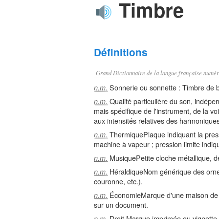
Timbre
Définitions
Grand Dictionnaire de la langue française numér
Sonnerie ou sonnette : Timbre de bi
n.m.
Qualité particulière du son, indépe
n.m.
mais spécifique de l'instrument, de la voix
aux intensités relatives des harmonique
ThermiquePlaque indiquant la pres
n.m.
machine à vapeur ; pression limite indiq
MusiquePetite cloche métallique, d
n.m.
HéraldiqueNom générique des ornem
n.m.
couronne, etc.).
ÉconomieMarque d'une maison de c
n.m.
sur un document.
Droit Marque imprimée ou vignette q
n.m.