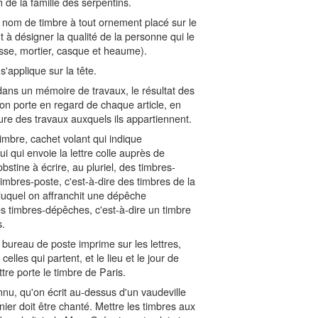
 de la famille des serpentins.
 nom de timbre à tout ornement placé sur le
 à désigner la qualité de la personne qui le
osse, mortier, casque et heaume).
'applique sur la tête.
dans un mémoire de travaux, le résultat des
l'on porte en regard de chaque article, en
ure des travaux auxquels ils appartiennent.
imbre, cachet volant qui indique
ui qui envoie la lettre colle auprès de
bstine à écrire, au pluriel, des timbres-
 timbres-poste, c'est-à-dire des timbres de la
duquel on affranchit une dépêche
s timbres-dépêches, c'est-à-dire un timbre
s.
bureau de poste imprime sur les lettres,
celles qui partent, et le lieu et le jour de
ettre porte le timbre de Paris.
nu, qu'on écrit au-dessus d'un vaudeville
nier doit être chanté. Mettre les timbres aux