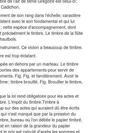
bre de l'air de Mme Grégoire est celui-ci :
e Cadichon.
ent de son rang dans l'échelle, caractère
stent avec le son fondamental et qui lui
; cette espèce d'accompagnement, dont
t précisément le timbre. Le timbre de la flûte
 hautbois.
 instrument. Ce violon a beaucoup de timbre.
e est trop éclatant.
appée en dehors par un marteau. Le timbre
portes des appartements pour servir de
ments. Fig. Fig. et familièrement. Avoir le
me : timbre brouillé. Fig. Brouiller le timbre,
e la loi rend obligatoire pour les actes et
mbre. L'impôt du timbre.Timbre à
p sur des actes qui auraient dû être écrits
 qui n'est marqué que par la pression du
imbre, bureau où l'on débite le papier timbré.
est en raison de la grandeur du papier
t le prix est calculé d'après les sommes et