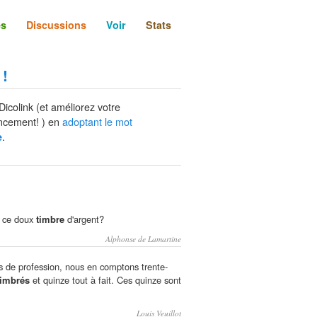
és
Discussions
Voir
Stats
 !
Dicolink (et améliorez votre
ncement! ) en
adoptant le mot
.
e
e ce doux
timbre
d'argent?
Alphonse de Lamartine
s de profession, nous en comptons trente-
timbrés
et quinze tout à fait. Ces quinze sont
Louis Veuillot