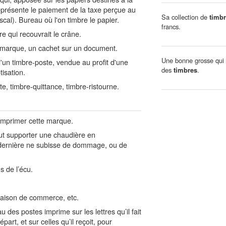
représente le paiement de la taxe perçue au
Sa collection de
timb
scal). Bureau où l'on timbre le papier.
francs.
 qui recouvrait le crâne.
 marque, un cachet sur un document.
Une bonne grosse qui 
 d'un timbre-poste, vendue au profit d'une
des
timbres
.
isation.
e, timbre-quittance, timbre-ristourne.
 imprimer cette marque.
t supporter une chaudière en
 dernière ne subisse de dommage, ou de
 de l’écu.
maison de commerce, etc.
des postes imprime sur les lettres qu’il fait
départ, et sur celles qu’il reçoit, pour