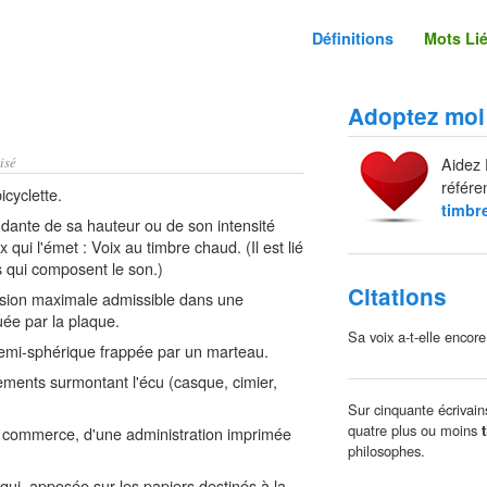
Définitions
Mots Li
Adoptez moi
isé
Aidez 
référe
cyclette.
timbr
ndante de sa hauteur ou de son intensité
 qui l'émet : Voix au timbre chaud. (Il est lié
s qui composent le son.)
Citations
sion maximale admissible dans une
uée par la plaque.
Sa voix a-t-elle encor
emi-sphérique frappée par un marteau.
ents surmontant l'écu (casque, cimier,
Sur cinquante écrivain
quatre plus ou moins
ommerce, d'une administration imprimée
philosophes.
ui, apposée sur les papiers destinés à la