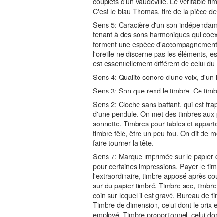
couplets d'un vaudeville. Le véritable tim
C'est le biau Thomas, tiré de la pièce d
Sens 5: Caractère d'un son indépendamm
tenant à des sons harmoniques qui coexi
forment une espèce d'accompagnement 
l'oreille ne discerne pas les éléments, es
est essentiellement différent de celui du
Sens 4: Qualité sonore d'une voix, d'un
Sens 3: Son que rend le timbre. Ce timbr
Sens 2: Cloche sans battant, qui est fr
d'une pendule. On met des timbres aux 
sonnette. Timbres pour tables et apparte
timbre fêlé, être un peu fou. On dit de mê
faire tourner la tête.
Sens 7: Marque imprimée sur le papier qu
pour certaines impressions. Payer le ti
l'extraordinaire, timbre apposé après cou
sur du papier timbré. Timbre sec, timbre
coin sur lequel il est gravé. Bureau de t
Timbre de dimension, celui dont le prix 
employé. Timbre proportionnel, celui don