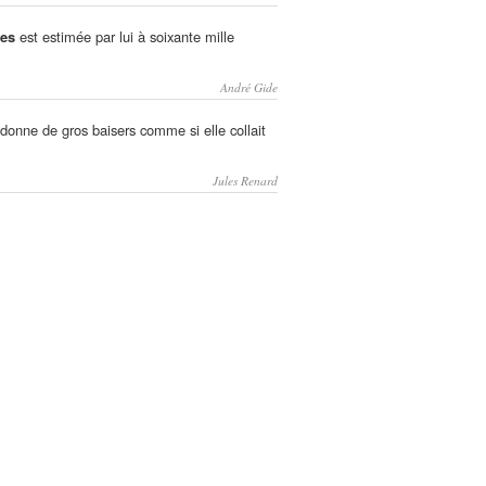
res
est estimée par lui à soixante mille
André Gide
donne de gros baisers comme si elle collait
Jules Renard