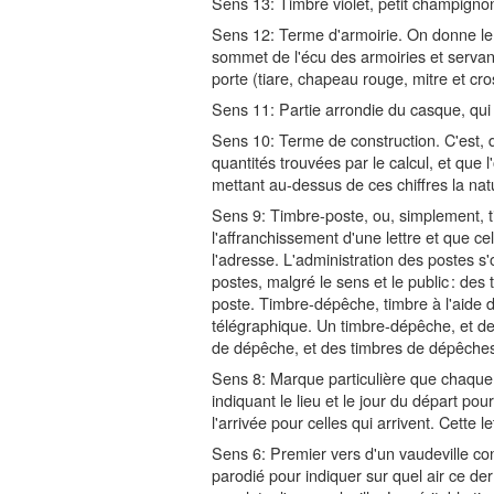
Sens 13: Timbre violet, petit champignon
Sens 12: Terme d'armoirie. On donne le
sommet de l'écu des armoiries et servant
porte (tiare, chapeau rouge, mitre et cr
Sens 11: Partie arrondie du casque, qui s
Sens 10: Terme de construction. C'est, 
quantités trouvées par le calcul, et que 
mettant au-dessus de ces chiffres la nat
Sens 9: Timbre-poste, ou, simplement, t
l'affranchissement d'une lettre et que cel
l'adresse. L'administration des postes s'o
postes, malgré le sens et le public : des
poste. Timbre-dépêche, timbre à l'aide 
télégraphique. Un timbre-dépêche, et de
de dépêche, et des timbres de dépêche
Sens 8: Marque particulière que chaque 
indiquant le lieu et le jour du départ pour 
l'arrivée pour celles qui arrivent. Cette l
Sens 6: Premier vers d'un vaudeville con
parodié pour indiquer sur quel air ce der