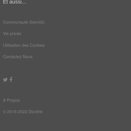
Et aussi...
terminus
ascenseur
conscience
équitable
Communauté (bientôt)
mongolien
piédestal
Vie privée
puissance
Utilisation des Cookies
Contactez Nous
A Propos
© 2019-2022 Dicolink