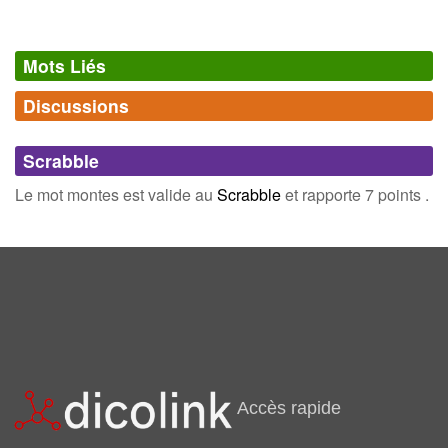
Mots Liés
Discussions
Synonymes
(0)
Comments (0)
Mots avec la même signification
Scrabble
Connectez-vous
inscrivez-vous
Le mot montes est valide au
Scrabble
et rapporte 7 points .
Champ Lexical
(41)
Mots liés par leur sémantique
mus
ton
cote
grade
haras
minus
obèse
pouce
Accès rapide
resto
scène