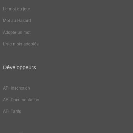
tours
bateau
Le mot du jour
bolide
coller
Mot au Hasard
convoi
estime
Adopte un mot
flèche
mouche
Liste mots adoptés
bagnole
balance
chevaux
clasher
Développeurs
decolle
descend
deviner
exister
API Inscription
marches
moqueur
API Documentation
optique
pedales
API Tarifs
pourras
rappeur
escalier
retourné