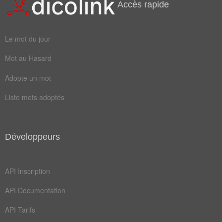
Accès rapide
plâtre
serrer
épouser
modeler
Le mot du jour
aménager
arranger
Mot au Hasard
composer
dégrader
Adopte un mot
façonner
sculpter
Liste mots adoptés
vaporeux
amalgamer
assembler
calligraphier
Développeurs
conformer
constituer
dissoudre
liquéfier
API Inscription
API Documentation
API Tarifs