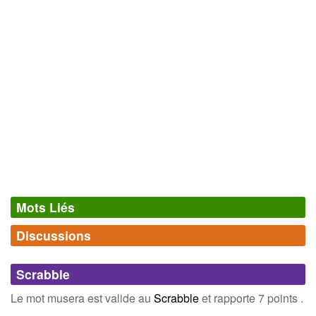
Mots Liés
Discussions
Synonymes
(0)
Comments (0)
Mots avec la même signification
Scrabble
Connectez-vous
inscrivez-vous
Le mot musera est valide au
Scrabble
et rapporte 7 points .
Champ Lexical
(16)