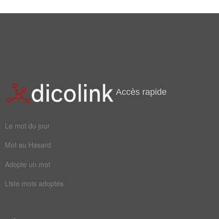
Mots liés par leur sémantique
durer
errer
flâner
museau
tarder
glander
languir
traîner
Accès rapide
lambiner
musarder
baguenauder
conservatoire
Le mot du jour
lanterner
traînailler
Mot au Hasard
traînasser
vagabonder
Adopte un mot
Liste mots adoptés