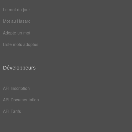
enlever
frapper
Le mot du jour
infirme
manchot
Mot au Hasard
censurer
déchirer
Adopte un mot
difforme
diminuer
Liste mots adoptés
écharper
écorcher
éreinter
impotent
Développeurs
individu
invalide
meurtrir
tronquer
API Inscription
automutilation
contusionner
API Documentation
démembrer
détériorer
API Tarifs
disgracier
estropier
handicaper
mutilateur