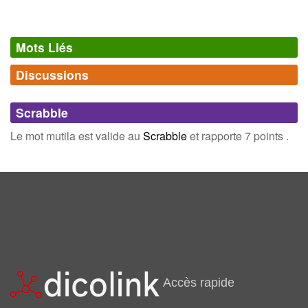
Mots Liés
Discussions
Synonymes
(0)
Comments (0)
Mots avec la même signification
Scrabble
Connectez-vous
inscrivez-vous
Le mot mutila est valide au
Scrabble
et rapporte 7 points .
Champ Lexical
(37)
Mots liés par leur sémantique
léser
abîmer
casser
couper
navrer
partie
altérer
amputer
Accès rapide
blesser
châtrer