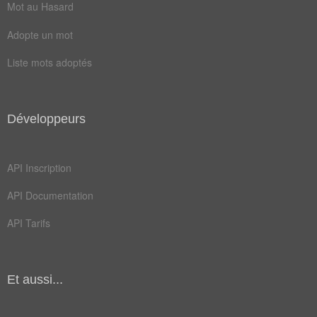
Champ Lexical
(51)
Mot au Hasard
Mots liés par leur sémantique
Adopte un mot
dieu
être
Liste mots adoptés
jazz
nixe
nuit
peur
Développeurs
rien
vent
vide
zéro
API Inscription
abîme
athée
API Documentation
chaos
chose
API Tarifs
oubli
absolu
infini
réduit
Et aussi...
vacuum
vérité