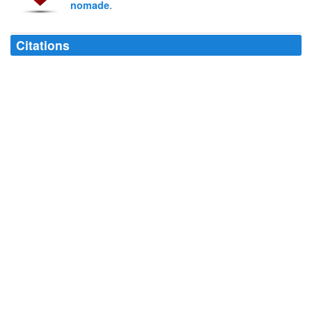
.
nomade
Citations
Le
nomade
ne se met pas en marche s'il n'a pas une Terre promise à
laquelle rêver.
Jacques Attali
Les
nomades
n'ont pas d'histoire, ils ont seulement de la géographie.
Robert Misrahi