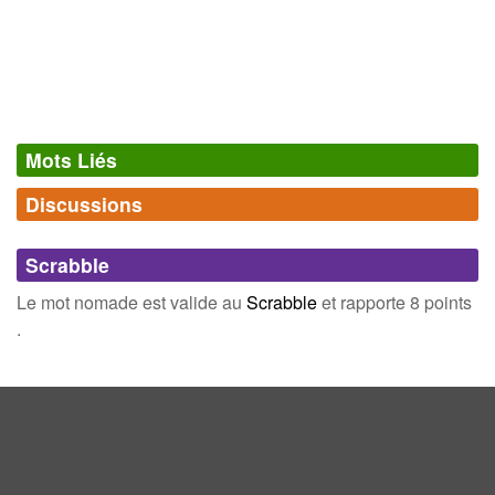
Mots Liés
Discussions
Synonymes
(18)
Comments (0)
Mots avec la même signification
Scrabble
errant
forain
Connectez-vous
inscrivez-vous
Le mot nomade est valide au
Scrabble
et rapporte 8 points
mobile
targui
.
bédouin
tsigane
tzigane
ambulant
bohémien
instable
pérégrin
vagabond