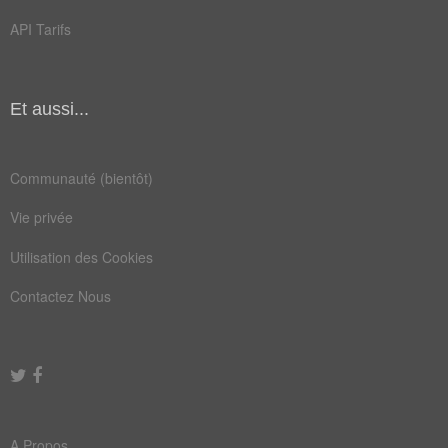
vie
fixe
API Tarifs
mode
peul
arabe
gitan
Et aussi...
horde
islam
oasis
perdu
Communauté (bientôt)
tapis
tente
Vie privée
tribu
chasse
Utilisation des Cookies
désert
errant
Contactez Nous
forain
gitane
kazakh
mobile
mongol
numide
ouzbek
perdre
A Propos