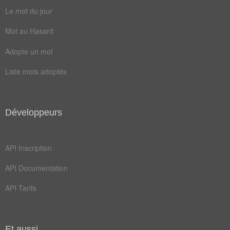
Le mot du jour
race
bovin
Mot au Hasard
cidre
havre
Adopte un mot
beurre
bovidé
Liste mots adoptés
jument
manche
taurin
vaches
anatidé
armoire
Développeurs
cheptel
élevage
API Inscription
éleveur
falaise
API Documentation
laitier
picarde
API Tarifs
progrès
saxonne
aptitude
bretonne
calvados
campagne
Et aussi...