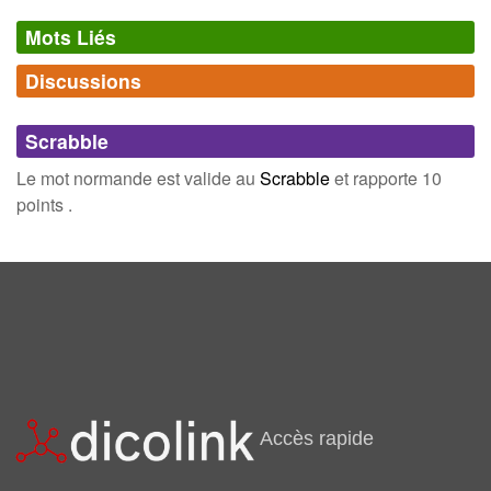
Mots Liés
Discussions
Synonymes
(8)
Comments (0)
Mots avec la même signification
Scrabble
roue
ruse
Connectez-vous
inscrivez-vous
Le mot normande est valide au
Scrabble
et rapporte 10
madré
malin
points .
retors
viking
roublard
tortueux
Champ Lexical
(40)
Mots liés par leur sémantique
pie
cote
Accès rapide
lait
orne