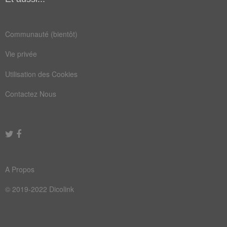
conquête
dialecte
Communauté (bientôt)
gothique
invasion
Vie privée
laitiere
camembert
Utilisation des Cookies
conformation
conquérant
Contactez Nous
domination
insémination
montbeliarde
supplanter
A Propos
© 2019-2022 Dicolink