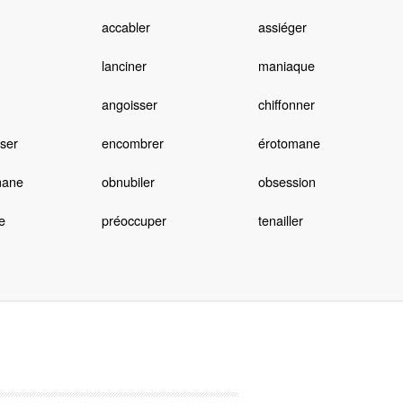
accabler
assiéger
lanciner
maniaque
angoisser
chiffonner
ser
encombrer
érotomane
ane
obnubiler
obsession
e
préoccuper
tenailler