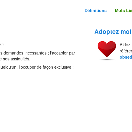
Définitions
Mots Li
Adoptez moi
isé
Aidez 
référe
es demandes incessantes ; l'accabler par
obse
e ses assiduités.
uelqu'un, l'occuper de façon exclusive :