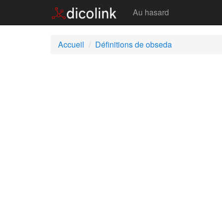
Obseda
Au hasard
Accueil
Définitions de obseda