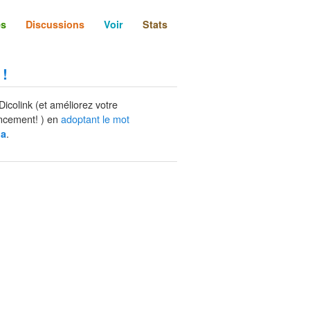
és
Discussions
Voir
Stats
 !
Dicolink (et améliorez votre
ncement! ) en
adoptant le mot
.
da