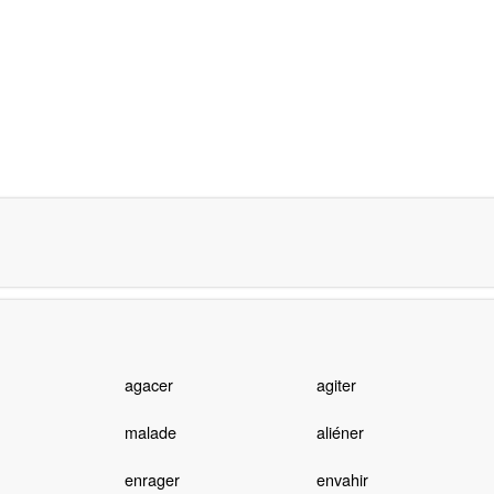
agacer
agiter
malade
aliéner
enrager
envahir