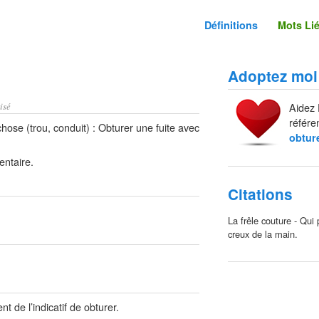
Définitions
Mots Li
Adoptez moi
isé
Aidez 
référe
se (trou, conduit) : Obturer une fuite avec
obtur
entaire.
Citations
La frêle couture - Qui p
creux de la main.
 de l’indicatif de obturer.