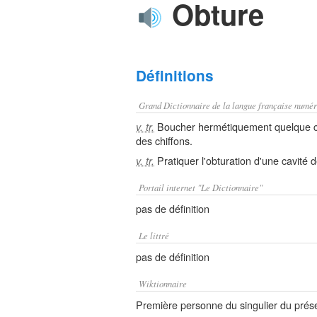
Obture
Définitions
Grand Dictionnaire de la langue française numér
Boucher hermétiquement quelque cho
v. tr.
des chiffons.
Pratiquer l'obturation d'une cavité d
v. tr.
Portail internet "Le Dictionnaire"
pas de définition
Le littré
pas de définition
Wiktionnaire
Première personne du singulier du présent