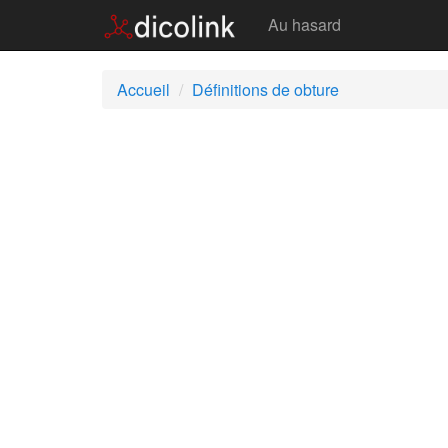
Obture
Au hasard
Accueil
Définitions de obture