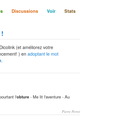
és
Discussions
Voir
Stats
 !
Dicolink (et améliorez votre
ncement! ) en
adoptant le mot
.
e
ourtant l'
obture
- Me lit l'aventure - Au
Pierre Perret