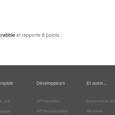
crabble
et rapporte 8 points .
rapide
Développeurs
Et aussi...
u jour
API Inscription
Communauté (bie
Hasard
API Documentation
Vie privée