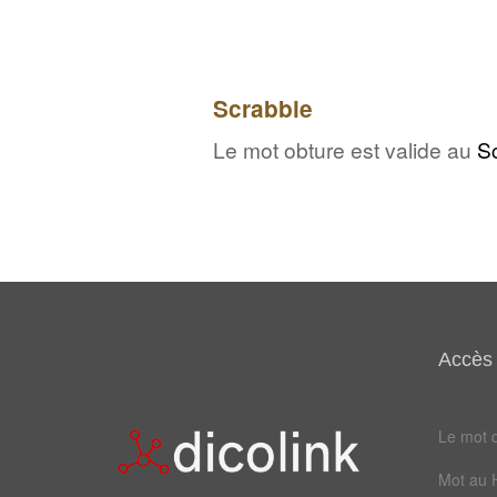
Scrabble
Le mot obture est valide au
S
Accès 
Le mot d
Mot au 