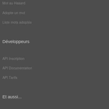
celte
cesar
Mot au Hasard
fosse
gaule
Adopte un mot
talus
ville
Liste mots adoptés
ligure
romain
torque
amphore
Développeurs
arverne
castrum
colline
fouille
API Inscription
gaulois
habitat
API Documentation
phocéen
rempart
API Tarifs
vestige
celtique
emporium
enceinte
Et aussi...
fortifie
archéologie