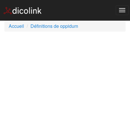
Tog
nav
Accueil
Définitions de oppidum