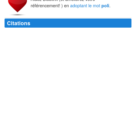
référencement! ) en
adoptant le mot
.
poli
Citations
Honnête homme est un homme
poli
et qui sait vivre.
Roger Bussy-Rabutin
Je suis trop honnête pour être
poli
.
Coluche
Le noir sied à son front
poli
. - Et par ce front le chagrin même - Est
embelli.
René Armand François Sully Prudhomme
On ne perd rien à être
poli
sauf sa place dans le métro.
Tristan Bernard
Plus que
poli
pour être honnête - Plus que poète pour être honni.
Robert Desnos