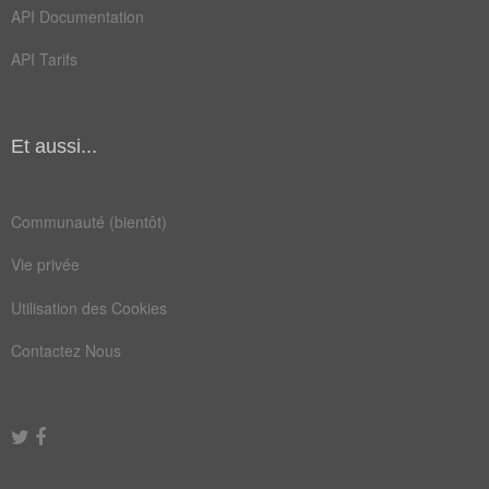
terne
bourru
API Documentation
fruste
impoli
API Tarifs
rustre
grossier
discourtois
impertinent
Et aussi...
incorrect
irrespectueux
irrévérencieux
malhonnête
Communauté (bientôt)
Vie privée
Champ Lexical
(117)
Utilisation des Cookies
Mots liés par leur sémantique
Contactez Nous
net
cire
égal
fini
gens
jade
acier
agate