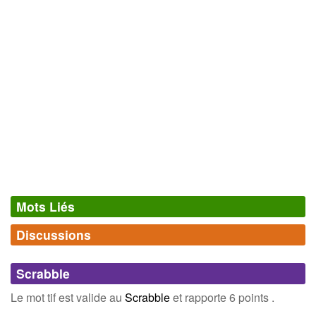
Mots Liés
Discussions
Synonymes
(6)
Comments (0)
Mots avec la même signification
Scrabble
cheveu
toison
Connectez-vous
inscrivez-vous
Le mot tif est valide au
Scrabble
et rapporte 6 points .
chignon
crinière