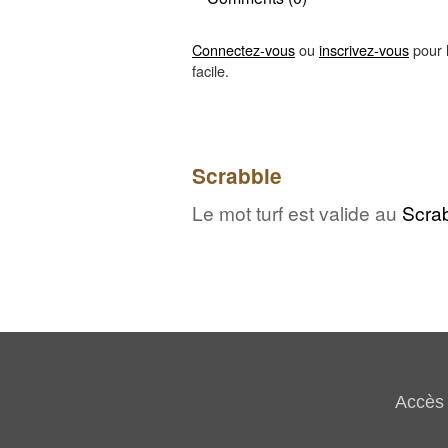
Connectez-vous
ou
inscrivez-vous
pour l
facile.
Scrabble
Le mot turf est valide au
Scra
Accès 