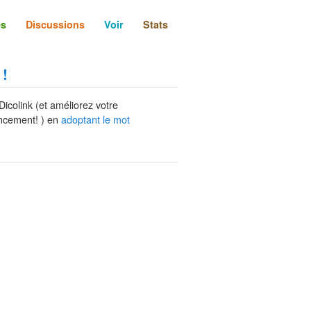
és
Discussions
Voir
Stats
 !
Dicolink (et améliorez votre
ncement! ) en
adoptant le mot