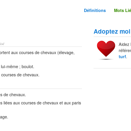
Définitions
Mots Li
Adoptez moi
isé
Aidez 
référe
ortent aux courses de chevaux (élevage,
.
turf
l lui-même ; boulot.
es courses de chevaux.
es de chevaux.
s liées aux courses de chevaux et aux paris
lage.