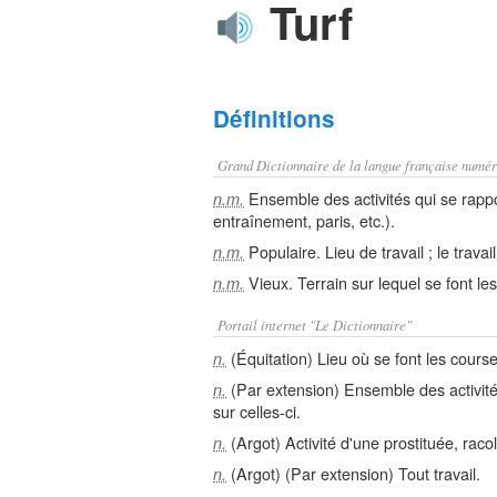
Turf
Définitions
Grand Dictionnaire de la langue française numér
Ensemble des activités qui se rapp
n.m.
entraînement, paris, etc.).
Populaire. Lieu de travail ; le travai
n.m.
Vieux. Terrain sur lequel se font l
n.m.
Portail internet "Le Dictionnaire"
(Équitation) Lieu où se font les cours
n.
(Par extension) Ensemble des activité
n.
sur celles-ci.
(Argot) Activité d'une prostituée, raco
n.
(Argot) (Par extension) Tout travail.
n.