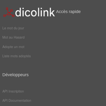
Jean Cocteau
coutume
procédé
Accès rapide
volonté
efficace
exercice
faisable
Le mot du jour
habitude
maniable
Mot au Hasard
réaliste
accointance
Adopte un mot
accoutumance
agissement
Liste mots adoptés
apprentissage
assuétude
connaissance
convenable
Développeurs
convenance
empirisme
endurcissement
engouement
API Inscription
envisageable
exécutable
API Documentation
exécution
expérience