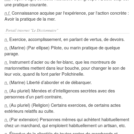
une pratique courante.
Connaissance acquise par l'expérience, par l'action concrète :
n.f.
Avoir la pratique de la mer.
Portail internet "Le Dictionnaire"
Exercice, accomplissement, en parlant de vertus, de devoirs.
n.
(Marine) (Par ellipse) Pilote, ou marin pratique de quelque
n.
parage.
Instrument d’acier ou de fer-blanc, que les montreurs de
n.
marionnettes mettent dans leur bouche, pour changer le son de
leur voix, quand ils font parler Polichinelle.
(Marine) Liberté d’aborder et de débarquer.
n.
(Au pluriel) Menées et d’intelligences secrètes avec des
n.
personnes d’un parti contraire,
(Au pluriel) (Religion) Certains exercices, de certains actes
n.
extérieurs relatifs au culte.
(Par extension) Personnes mêmes qui achètent habituellement
n.
chez un marchand, qui emploient habituellement un artisan, etc.
Étendue de la clientèle de toutes sortes de marchands et
n.