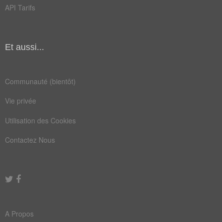
API Tarifs
familiarité
fantaisie
fonctionnel
fréquentation
Et aussi...
habituation
pragmatique
pragmatisme
praticable
Communauté (bientôt)
profitable
rationnel
Vie privée
réalisable
réalisation
Utilisation des Cookies
technique
tradition
Contactez Nous
Antonymes
(10)
Mots avec la signification contraire
mode
théorie
A Propos
anomalie
embarrassant