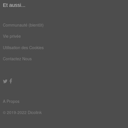
Et aussi...
main
bible
boîte
guide
Communauté (bientôt)
livre
rosas
Vie privée
texte
abrégé
Utilisation des Cookies
bouton
cahier
Contactez Nous
eleves
érudit
marche
métier
notice
précis
publie
rasoir
A Propos
redige
artisan
© 2019-2022 Dicolink
atelier
despote
destine
ouvrage