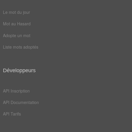
chronique
dictionnaire
Le mot du jour
encyclopédie
polycopie
Mot au Hasard
syllabaire
thesaurus
Adopte un mot
Antonymes
(3)
Liste mots adoptés
Mots avec la signification contraire
aphorisme
intellectuel
Développeurs
psychique
API Inscription
Champ Lexical
(79)
API Documentation
Mots liés par leur sémantique
API Tarifs
col
tir
bras
faux