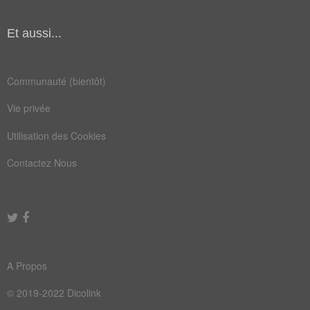
mythe
païen
Et aussi...
prier
règle
sacré
usage
Communauté (bientôt)
adepte
casher
Vie privée
défunt
eglise
Utilisation des Cookies
fidèle
initié
Contactez Nous
missel
moment
office
prêtre
prière
rituel
romain
vaudou
A Propos
ancêtre
baptême
© 2019-2022 Dicolink