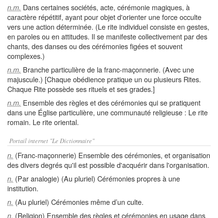
Dans certaines sociétés, acte, cérémonie magiques, à
n.m.
caractère répétitif, ayant pour objet d'orienter une force occulte
vers une action déterminée. (Le rite individuel consiste en gestes,
en paroles ou en attitudes. Il se manifeste collectivement par des
chants, des danses ou des cérémonies figées et souvent
complexes.)
Branche particulière de la franc-maçonnerie. (Avec une
n.m.
majuscule.) [Chaque obédience pratique un ou plusieurs Rites.
Chaque Rite possède ses rituels et ses grades.]
Ensemble des règles et des cérémonies qui se pratiquent
n.m.
dans une Église particulière, une communauté religieuse : Le rite
romain. Le rite oriental.
Portail internet "Le Dictionnaire"
(Franc-maçonnerie) Ensemble des cérémonies, et organisation
n.
des divers degrés qu'il est possible d'acquérir dans l'organisation.
(Par analogie) (Au pluriel) Cérémonies propres à une
n.
institution.
(Au pluriel) Cérémonies même d’un culte.
n.
(Religion) Ensemble des règles et cérémonies en usage dans
n.