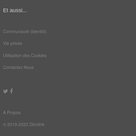
Champ Lexical
(247)
Et aussi...
Mots liés par leur sémantique
âme
fin
Communauté (bientôt)
loi
mal
Vie privée
vie
bien
Utilisation des Cookies
idée
pays
Contactez Nous
sens
vice
crime
dogme
droit
fable
idéal
leçon
A Propos
noble
norme
© 2019-2022 Dicolink
pêche
peine