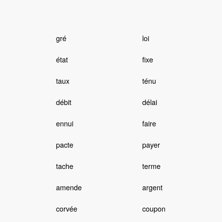
gré
loi
état
fixe
taux
ténu
débit
délai
ennui
faire
pacte
payer
tache
terme
amende
argent
corvée
coupon