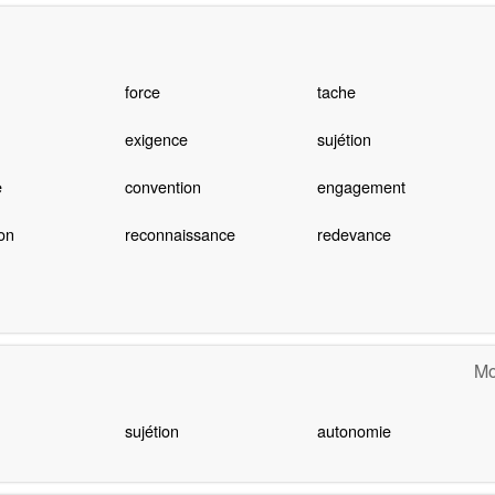
force
tache
exigence
sujétion
e
convention
engagement
ion
reconnaissance
redevance
Mo
sujétion
autonomie