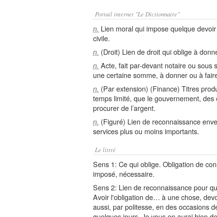
Portail internet "Le Dictionnaire"
Lien moral qui impose quelque devoir c
n.
civile.
(Droit) Lien de droit qui oblige à donn
n.
Acte, fait par-devant notaire ou sous s
n.
une certaine somme, à donner ou à faire
(Par extension) (Finance) Titres produ
n.
temps limité, que le gouvernement, des 
procurer de l’argent.
(Figuré) Lien de reconnaissance enve
n.
services plus ou moins importants.
Le littré
Sens 1: Ce qui oblige. Obligation de con
imposé, nécessaire.
Sens 2: Lien de reconnaissance pour quel
Avoir l'obligation de… à une chose, devoir
aussi, par politesse, en des occasions d
quelques jours, Je vous en aurai bien de 