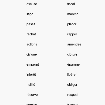
excuse
fiscal
litige
marche
passif
placer
rachat
rappel
actions
amendee
civique
clôture
emprunt
épargne
intérêt
libérer
nullité
obliger
réserve
respect
service
travaux