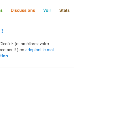
és
Discussions
Voir
Stats
 !
Dicolink (et améliorez votre
ncement! ) en
adoptant le mot
.
tion