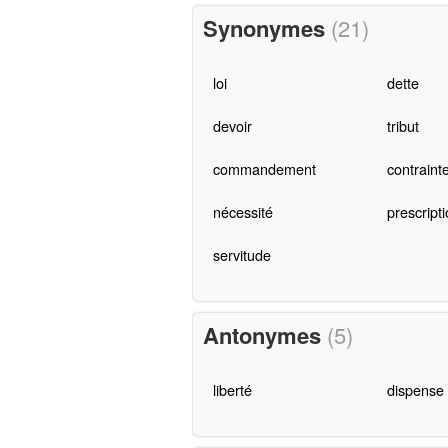
Synonymes
(21)
loi
dette
devoir
tribut
commandement
contraint
nécessité
prescript
servitude
Antonymes
(5)
liberté
dispense