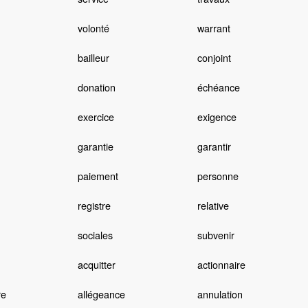
volonté
warrant
bailleur
conjoint
donation
échéance
exercice
exigence
garantie
garantir
paiement
personne
registre
relative
sociales
subvenir
acquitter
actionnaire
re
allégeance
annulation