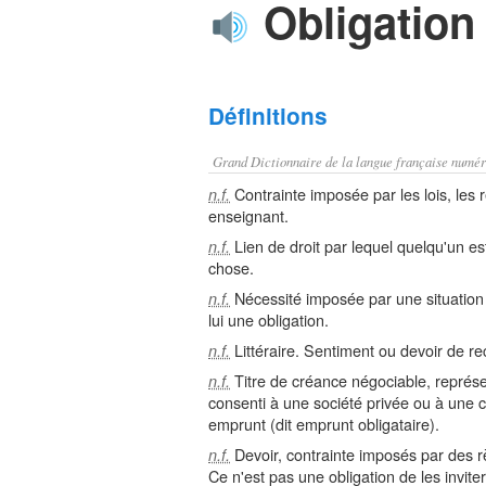
Obligation
Définitions
Grand Dictionnaire de la langue française numér
Contrainte imposée par les lois, les 
n.f.
enseignant.
Lien de droit par lequel quelqu'un es
n.f.
chose.
Nécessité imposée par une situation 
n.f.
lui une obligation.
Littéraire. Sentiment ou devoir de r
n.f.
Titre de créance négociable, représen
n.f.
consenti à une société privée ou à une co
emprunt (dit emprunt obligataire).
Devoir, contrainte imposés par des règ
n.f.
Ce n'est pas une obligation de les inviter