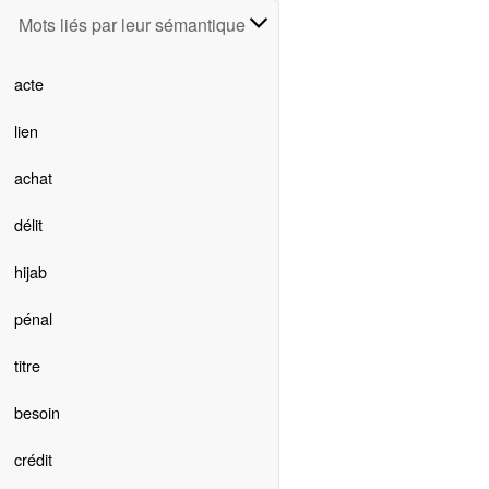
Mots liés par leur sémantique
acte
lien
achat
délit
hijab
pénal
titre
besoin
crédit