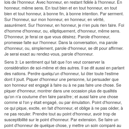
lois de l'honneur. Avec honneur, en restant fidèle à l'honneur. En
honneur, même sens. En tout bien et en tout honneur, en tout
bien et tout honneur, à bonne fin, à bonne intention. Par serment.
Sur l'honneur, sur mon honneur, en honneur, en vérité,
assurément. Sur l'honneur, en honneur, je n'en puis rien faire. Foi
d'homme d'honneur, ou, elliptiquement, d'honneur, même sens.
D'honneur, je ferai ce que vous désirez. Parole d'honneur,
promesse faite sur l'honneur. Dans la conversation, ma parole
d'honneur, ou, simplement, parole d'honneur, se dit pour affirmer.
Je serai exact au rendez-vous, parole d'honneur.
Sens 3: Le sentiment qui fait que l'on veut conserver la
considération de soi-même et des autres. Il se dit aussi en parlant
des nations. Perdre quelqu'un d'honneur, lui ôter toute l'estime
dont il jouit. Piquer d'honneur une personne, lui persuader que
son honneur est engagé à faire ou à ne pas faire une chose. Se
piquer d'honneur, montrer dans une occasion plus de qualités
qu'on n'a coutume d'en faire paraître ; et aussi faire une chose
comme si l'on y était engagé, ou par émulation. Point d'honneur,
ce qui pique, excite, en fait d'honneur, et oblige à ne pas céder, à
ne pas reculer. Prendre tout au point d'honneur, avoir trop de
susceptibilité sur le point d'honneur. Par extension. Se faire un
point d'honneur de quelque chose, y mettre un soin comparé au