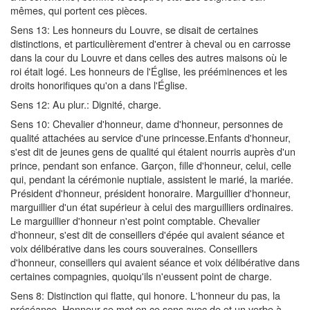
mêmes, qui portent ces pièces.
Sens 13: Les honneurs du Louvre, se disait de certaines
distinctions, et particulièrement d'entrer à cheval ou en carrosse
dans la cour du Louvre et dans celles des autres maisons où le
roi était logé. Les honneurs de l'Église, les prééminences et les
droits honorifiques qu'on a dans l'Église.
Sens 12: Au plur.: Dignité, charge.
Sens 10: Chevalier d'honneur, dame d'honneur, personnes de
qualité attachées au service d'une princesse.Enfants d'honneur,
s'est dit de jeunes gens de qualité qui étaient nourris auprès d'un
prince, pendant son enfance. Garçon, fille d'honneur, celui, celle
qui, pendant la cérémonie nuptiale, assistent le marié, la mariée.
Président d'honneur, président honoraire. Marguillier d'honneur,
marguillier d'un état supérieur à celui des marguilliers ordinaires.
Le marguillier d'honneur n'est point comptable. Chevalier
d'honneur, s'est dit de conseillers d'épée qui avaient séance et
voix délibérative dans les cours souveraines. Conseillers
d'honneur, conseillers qui avaient séance et voix délibérative dans
certaines compagnies, quoiqu'ils n'eussent point de charge.
Sens 8: Distinction qui flatte, qui honore. L'honneur du pas, la
préséance. Honneur se met en ce sens avec de et un verbe à