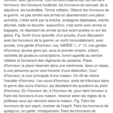
honneurs, les honneurs funèbres, les honneurs du cercueil, de la
sépulture, les funérailles. Terme militaire. Obtenir les honneurs de
la guerre, ne pas rendre ses armes en abandonnant une place ;
autrefois, c'était sortir par la brèche, enseignes déployées, mèche
allumée, balle en bouche ; aujourd'hui, c'est sortir avec armes et
bagages, ne déposant les armes qu'aux avant-postes ou sur les
glacis. Fig. Sortir d'une querelle, d'un procès, d'une discussion
avec les honneurs de la guerre, en sortir honorablement, avec
succès. Une garde d'honneur, voy. GARDE 1, n° 13. Les gardes
d'honneur, jeunes gens qui, sous le premier empire, s'étant
rachetés de plusieurs conscriptions, furent appelés au service
militaire et formèrent des régiments de cavalerie. Place
d'honneur, la place réservée dans une cérémonie, dans un repas,
à une personne qu'on veut honorer d'une distinction. Cour
d'honneur, la cour principale d'une maison. On dit de même
l'escalier d'honneur. Les cours d'honneur, sorte de tribunaux dans
le genre des cours d'amour, qui décidaient les questions du point
d'honneur. En l'honneur de, à l'honneur de, pour faire honneur à.
Faire les honneurs d'une maison, recevoir selon les règles de la
politesse ceux qui viennent dans la maison. Fig. Faire les
honneurs de son esprit, montrer de l'esprit. Faire les honneurs de
quelqu'un, en parler. Ironiquement. Faire les honneurs de