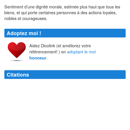
Sentiment d’une dignité morale, estimée plus haut que tous les
biens, et qui porte certaines personnes à des actions loyales,
nobles et courageuses.
Adoptez moi !
Aidez Dicolink (et améliorez votre
référencement! ) en
adoptant le mot
.
honneur
Citations
Certaines dettes d'
honneur
mettent parfois l'
honneur
à bon marché et à
crédit.
Pierre Dac
Il y a un faux
honneur
, qui est l'
honneur
, et un véritable, qui est
l'honnêteté.
Louis Dumur