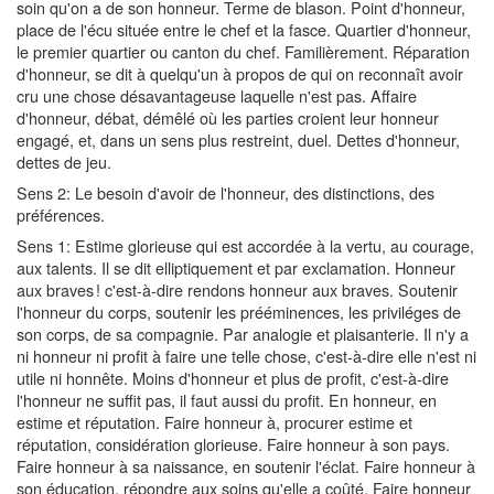
soin qu'on a de son honneur. Terme de blason. Point d'honneur,
place de l'écu située entre le chef et la fasce. Quartier d'honneur,
le premier quartier ou canton du chef. Familièrement. Réparation
d'honneur, se dit à quelqu'un à propos de qui on reconnaît avoir
cru une chose désavantageuse laquelle n'est pas. Affaire
d'honneur, débat, démêlé où les parties croient leur honneur
engagé, et, dans un sens plus restreint, duel. Dettes d'honneur,
dettes de jeu.
Sens 2: Le besoin d'avoir de l'honneur, des distinctions, des
préférences.
Sens 1: Estime glorieuse qui est accordée à la vertu, au courage,
aux talents. Il se dit elliptiquement et par exclamation. Honneur
aux braves ! c'est-à-dire rendons honneur aux braves. Soutenir
l'honneur du corps, soutenir les prééminences, les priviléges de
son corps, de sa compagnie. Par analogie et plaisanterie. Il n'y a
ni honneur ni profit à faire une telle chose, c'est-à-dire elle n'est ni
utile ni honnête. Moins d'honneur et plus de profit, c'est-à-dire
l'honneur ne suffit pas, il faut aussi du profit. En honneur, en
estime et réputation. Faire honneur à, procurer estime et
réputation, considération glorieuse. Faire honneur à son pays.
Faire honneur à sa naissance, en soutenir l'éclat. Faire honneur à
son éducation, répondre aux soins qu'elle a coûté. Faire honneur