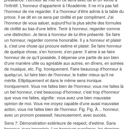
l'infinitif. L'honneur d'appartenir à l'Académie. Il ne m'a pas fait
l'honneur de me regarder. Il a l'honneur d'être admis à la table du
prince. Il se dit en ce sens par civilité et par compliment. J'ai
l'honneur de vous saluer, aujourd'hui la plus sèche des formules
de civilité au bas d'une lettre. Tenir à honneur, regarder comme
une distinction. Je tiens à honneur de lui être présenté. Se faire
un honneur, regarder comme honorable. Il y a honneur et plaisir
à, c'est une chose qui procure estime et plaisir. Se faire honneur
de quelque chose, s'en honorer, s'en parer. Il aime à se faire
honneur de ce qu'il possède, il dépense une partie de son bien
d'une manière utile ou agréable aux autres, en dîners, en soirées
de musique, etc. Fig. Ironiquement. Faire beaucoup d'honneur à
quelqu'un, lui faire bien de l'honneur, le traiter mieux qu'il ne
mérite. Elliptiquement et dans le même sens ironique.
Ironiquement. Vous me faites bien de l'honneur, vous me faites là
un bel honneur, c'est beaucoup d'honneur, c'est trop d'honneur
que vous me faites, signifie : vous avez une bien mauvaise
opinion de moi. Vous me croyez capable d'une aussi mauvaise
action, vous me faites bien de l'honneur. Fig. Fig. À… honneur,
avec un pronom possessif, heureusement, avec succès.
Sens 7: Démonstration extérieure de respect, d'estime. Sans
honneur, avec ignominie. Les honneurs suprêmes, les derniers