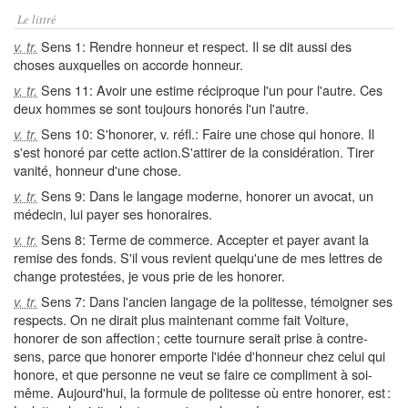
Le littré
Sens 1: Rendre honneur et respect. Il se dit aussi des
v. tr.
choses auxquelles on accorde honneur.
Sens 11: Avoir une estime réciproque l'un pour l'autre. Ces
v. tr.
deux hommes se sont toujours honorés l'un l'autre.
Sens 10: S'honorer, v. réfl.: Faire une chose qui honore. Il
v. tr.
s'est honoré par cette action.S'attirer de la considération. Tirer
vanité, honneur d'une chose.
Sens 9: Dans le langage moderne, honorer un avocat, un
v. tr.
médecin, lui payer ses honoraires.
Sens 8: Terme de commerce. Accepter et payer avant la
v. tr.
remise des fonds. S'il vous revient quelqu'une de mes lettres de
change protestées, je vous prie de les honorer.
Sens 7: Dans l'ancien langage de la politesse, témoigner ses
v. tr.
respects. On ne dirait plus maintenant comme fait Voiture,
honorer de son affection ; cette tournure serait prise à contre-
sens, parce que honorer emporte l'idée d'honneur chez celui qui
honore, et que personne ne veut se faire ce compliment à soi-
même. Aujourd'hui, la formule de politesse où entre honorer, est :