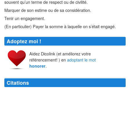
souvent qu’un terme de respect ou de civilité.
Marquer de son estime ou de sa considération.
Tenir un engagement.
(En particulier) Payer la somme à laquelle on s’était engagé.
Adoptez moi !
Aidez Dicolink (et améliorez votre
référencement! ) en
adoptant le mot
.
honorer
Citations
Boire du bon vin, c'est
honorer
Dieu.
François de Salignac de La Mothe Fénelon
Cela n'estoit pas tant
honorer
sa mere que deshonorer son païs.
Jacques Amyot