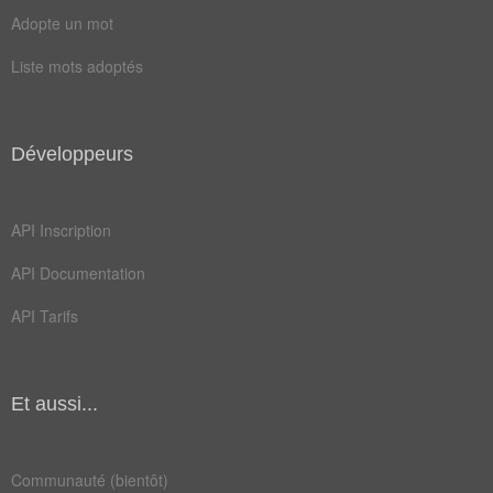
Adopte un mot
Liste mots adoptés
Antonymes
(7)
Mots avec la signification contraire
blâmer
honnir
Développeurs
priver
mépriser
API Inscription
calomnier
emprunter
API Documentation
pénaliser
API Tarifs
Champ Lexical
(58)
Mots liés par leur sémantique
Et aussi...
fête
aimer
culte
dette
Communauté (bientôt)