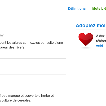
Définitions
Mots Li
Adoptez moi
isé
Aidez 
référe
ont les arbres sont exclus par suite d'une
.
veld
igueur des hivers.
ef peu marqué et couverte d’herbe et
a culture de céréales.