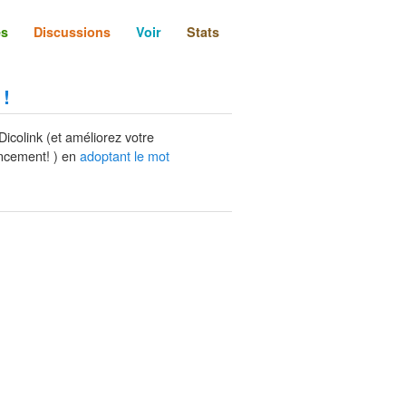
és
Discussions
Voir
Stats
 !
Dicolink (et améliorez votre
ncement! ) en
adoptant le mot