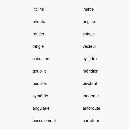
incline
inertie
oriente
origine
routier
spirale
tringle
vecteur
cabestan
cylindre
goupille
méridien
pédalier
pivotant
symétrie
tangente
n
angulaire
autoroute
basculement
carrefour