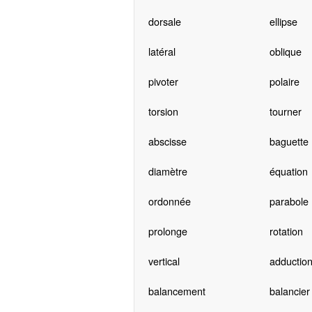
dorsale
ellipse
latéral
oblique
pivoter
polaire
torsion
tourner
abscisse
baguette
diamètre
équation
ordonnée
parabole
prolonge
rotation
vertical
adductio
balancement
balancier