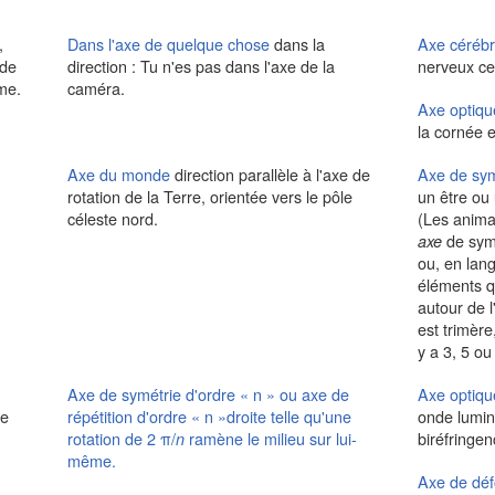
,
Dans l'axe de quelque chose
dans la
Axe cérébr
 de
direction :
Tu n'es pas dans l'axe de la
nerveux cen
ême.
caméra.
Axe optiqu
la cornée e
Axe du monde
direction parallèle à l'axe de
Axe de sym
rotation de la Terre, orientée vers le pôle
un être ou
céleste nord.
(Les anima
de symé
axe
ou, en lan
éléments qu
autour de 
est trimèr
y a 3, 5 o
Axe de symétrie d'ordre
« n » ou
axe de
Axe optiqu
le
répétition d'ordre
« n »
droite telle qu'une
onde lumi
rotation de 2 π/
ramène le milieu sur lui-
biréfringen
n
même.
Axe de déf