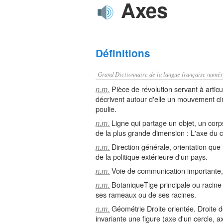
Axes
Définitions
Grand Dictionnaire de la langue française numér
Pièce de révolution servant à articu
n.m.
décrivent autour d'elle un mouvement cir
poulie.
Ligne qui partage un objet, un corp
n.m.
de la plus grande dimension : L'axe du 
Direction générale, orientation que l
n.m.
de la politique extérieure d'un pays.
Voie de communication importante, r
n.m.
BotaniqueTige principale ou racine 
n.m.
ses rameaux ou de ses racines.
Géométrie Droite orientée. Droite de
n.m.
invariante une figure (axe d'un cercle, ax