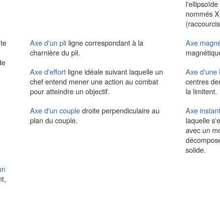
l'ellipsoïd
nommés X 
(raccourci
ute
Axe d'un pli
ligne correspondant à la
Axe magné
charnière du pli.
magnétique
de
Axe d'effort
ligne idéale suivant laquelle un
Axe d'une l
chef entend mener une action au combat
centres de
pour atteindre un objectif.
la limitent.
Axe d'un couple
droite perpendiculaire au
Axe instan
plan du couple.
laquelle s'e
avec un mo
décomposer
solide.
un
t,