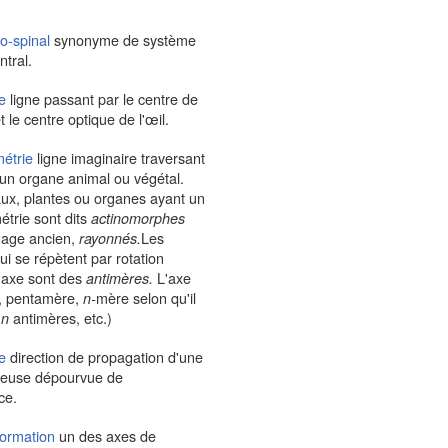
o-spinal
synonyme de système
tral.
e
ligne passant par le centre de
t le centre optique de l'œil.
étrie
ligne imaginaire traversant
 un organe animal ou végétal.
ux, plantes ou organes ayant un
trie sont dits
actinomorphes
gage ancien,
Les
rayonnés.
i se répètent par rotation
l'axe sont des
L'axe
antimères.
e, pentamère,
mère selon qu'il
n-
u
antimères, etc.)
n
e
direction de propagation d'une
neuse dépourvue de
ce.
ormation
un des axes de