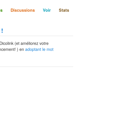
és
Discussions
Voir
Stats
 !
Dicolink (et améliorez votre
ncement! ) en
adoptant le mot