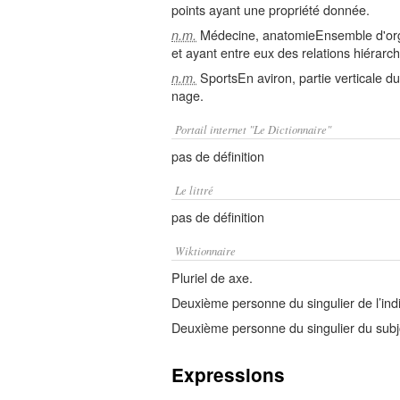
points ayant une propriété donnée.
Médecine, anatomieEnsemble d'org
n.m.
et ayant entre eux des relations hiérarchi
SportsEn aviron, partie verticale d
n.m.
nage.
Portail internet "Le Dictionnaire"
pas de définition
Le littré
pas de définition
Wiktionnaire
Pluriel de axe.
Deuxième personne du singulier de l’indi
Deuxième personne du singulier du subjo
Expressions