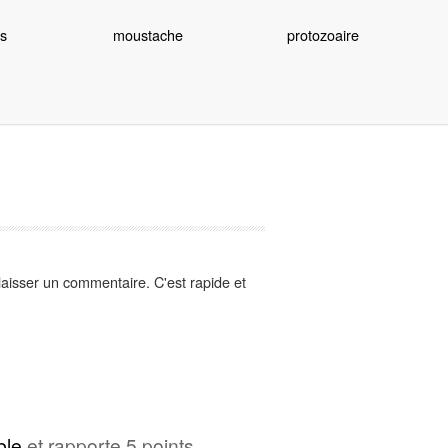
s
moustache
protozoaire
aisser un commentaire. C'est rapide et
ble
et rapporte 5 points .