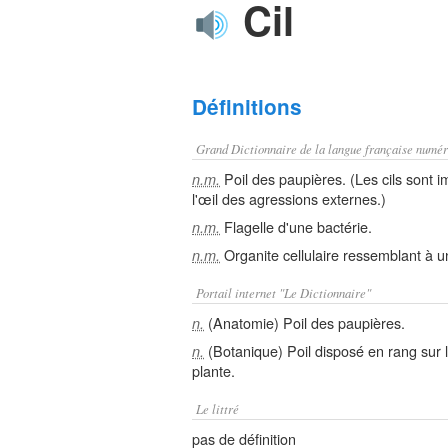
Cil
Définitions
Grand Dictionnaire de la langue française numér
Poil des paupières. (Les cils sont i
n.m.
l'œil des agressions externes.)
Flagelle d'une bactérie.
n.m.
Organite cellulaire ressemblant à u
n.m.
Portail internet "Le Dictionnaire"
(Anatomie) Poil des paupières.
n.
(Botanique) Poil disposé en rang sur 
n.
plante.
Le littré
pas de définition