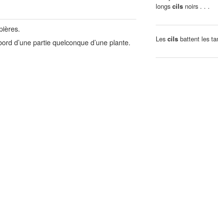
longs
cils
noirs . . .
pières.
Les
cils
battent les ta
bord d’une partie quelconque d’une plante.