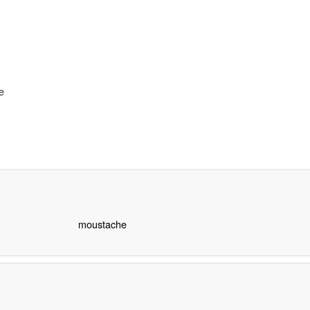
e
moustache