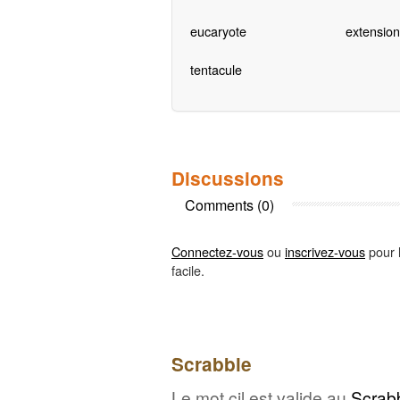
eucaryote
extension
tentacule
Discussions
Comments (0)
Connectez-vous
ou
inscrivez-vous
pour l
facile.
Scrabble
Le mot cil est valide au
Scrab