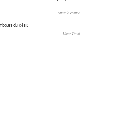
Anatole France
mbours du désir.
Umar Timol