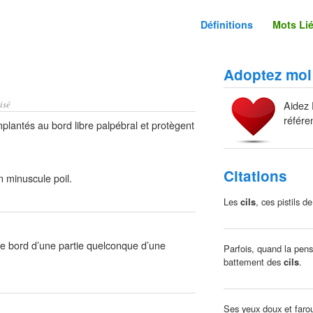
Définitions
Mots Li
Adoptez moi
isé
Aidez 
référe
mplantés au bord libre palpébral et protègent
Citations
n minuscule poil.
Les
cils
, ces pistils d
le bord d’une partie quelconque d’une
Parfois, quand la pensé
battement des
cils
.
Ses yeux doux et farou