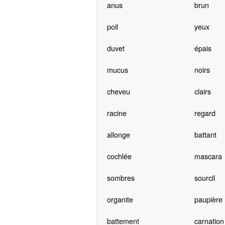
anus
brun
poil
yeux
duvet
épais
mucus
noirs
cheveu
clairs
racine
regard
allonge
battant
cochlée
mascara
sombres
sourcil
organite
paupière
battement
carnation