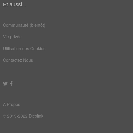
Et aussi...
éternuement
fricative
hémorragie
inflammation
Communauté (bientôt)
maxillaire
médicament
Vie privée
nasalisation
obstruction
Utilisation des Cookies
occlusive
respiration
Contactez Nous
rhinopharynx
A Propos
© 2019-2022 Dicolink