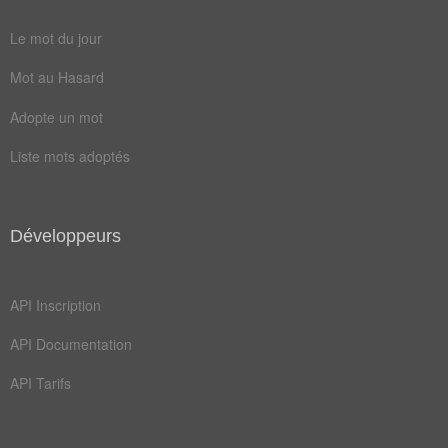
cavité
cornet
Le mot du jour
larynx
narine
Mot au Hasard
odorat
septum
Adopte un mot
cloison
dentale
Liste mots adoptés
labiale
pharynx
rhinite
syllabe
Développeurs
vélaire
voyelle
consonne
muqueuse
API Inscription
sinusite
allergène
API Documentation
articulation
cartilage
API Tarifs
congestion
conjonctivite
déglutition
diphtongue